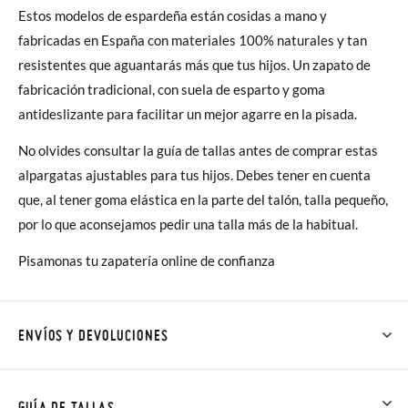
Estos modelos de espardeña están cosidas a mano y
fabricadas en España con materiales 100% naturales y tan
resistentes que aguantarás más que tus hijos. Un zapato de
fabricación tradicional, con suela de esparto y goma
antideslizante para facilitar un mejor agarre en la pisada.
No olvides consultar la guía de tallas antes de comprar estas
alpargatas ajustables para tus hijos. Debes tener en cuenta
que, al tener goma elástica en la parte del talón, talla pequeño,
por lo que aconsejamos pedir una talla más de la habitual.
Pisamonas tu zapatería online de confianza
ENVÍOS Y DEVOLUCIONES
En Pisamonas todos los Envíos son GRATIS y los Cambios de
Talla/Color también son GRATIS y puedes realizarlos hasta en
GUÍA DE TALLAS