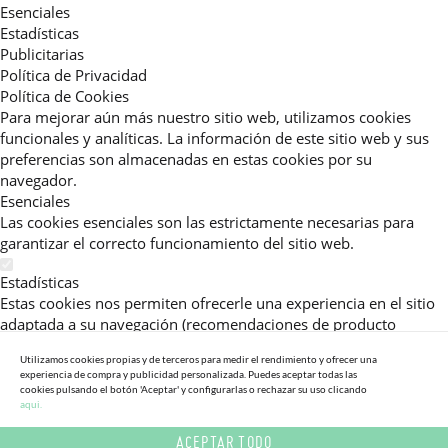
Esenciales
Estadísticas
Publicitarias
Política de Privacidad
Política de Cookies
Para mejorar aún más nuestro sitio web, utilizamos cookies
funcionales y analíticas. La información de este sitio web y sus
preferencias son almacenadas en estas cookies por su
navegador.
Esenciales
Las cookies esenciales son las estrictamente necesarias para
garantizar el correcto funcionamiento del sitio web.
Estadísticas
Estas cookies nos permiten ofrecerle una experiencia en el sitio
adaptada a su navegación (recomendaciones de producto
personalizadas, énfasis en categorías frecuentemente
Utilizamos cookies propias y de terceros para medir el rendimiento y ofrecer una
consultadas, etc).Al activar esta cookie, nos ayuda a mejorar aún
experiencia de compra y publicidad personalizada. Puedes aceptar todas las
más su experiencia.
cookies pulsando el botón 'Aceptar' y configurarlas o rechazar su uso clicando
aqui.
Publicitarias
ACEPTAR TODO
Estas cookies permiten a nuestros socios publicitarios enviarle