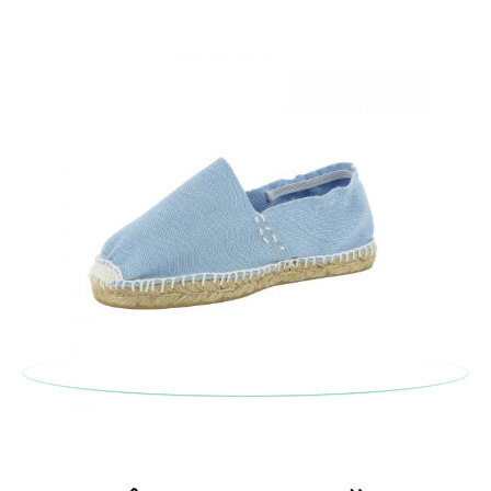
En caso de que no quieras Cambio sino Devolución, también
serán gratuitas, ¡no tienes que preocuparte por nada! Puedes
solicitarlas desde el mismo enlace del párrafo anterior y nos
encargamos de enviarte un mensajero para que te recoja el
paquete.