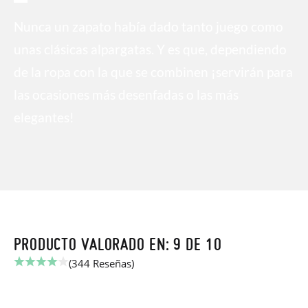
Nunca un zapato había dado tanto juego como
unas clásicas alpargatas. Y es que, dependiendo
de la ropa con la que se combinen ¡servirán para
las ocasiones más desenfadas o las más
elegantes!
PRODUCTO VALORADO EN: 9 DE 10
(344 Reseñas)