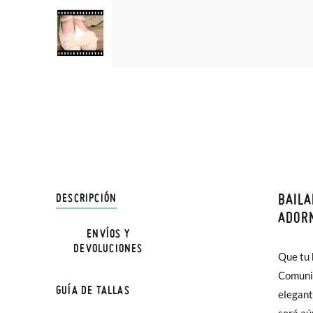
BAILA
DESCRIPCIÓN
En Pisa
ADOR
hasta e
ENVÍOS Y
DEVOLUCIONES
Además 
Que tu 
unas ba
poco má
Comunió
especia
GUÍA DE TALLAS
En Bale
elegant
protag