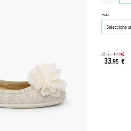
TALLA
39
(-15%)
,95
33
,95 €