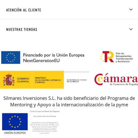
CÓMO COMPRAR
ATENCIÓN AL CLIENTE
DONDE ESTÁ MI PEDIDO
ENVÍOS Y CAMBIOS GRATIS
SOLICITAR CAMBIO O DEVOLUCIÓN
CLUB PISAMONAS
NUESTRAS TIENDAS
CONTACTO
BLOG & NOTICIAS
HORARIO
PREMIOS
PREGUNTAS FRECUENTES
AVISO LEGAL, PRIVACIDAD Y COOKIES
GUIA DE TALLAS
REBAJAS
Silmares Inversiones S.L. ha sido beneficiario del Programa de
Mentoring y Apoyo a la internacionalización de la pyme