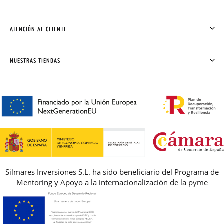
QUIÉNES SOMOS
CÓMO COMPRAR
ATENCIÓN AL CLIENTE
DONDE ESTÁ MI PEDIDO
ENVÍOS Y CAMBIOS GRATIS
SOLICITAR CAMBIO O DEVOLUCIÓN
CLUB PISAMONAS
NUESTRAS TIENDAS
CONTACTO
BLOG & NOTICIAS
HORARIO
PREMIOS
PREGUNTAS FRECUENTES
AVISO LEGAL, PRIVACIDAD Y COOKIES
GUIA DE TALLAS
REBAJAS
Silmares Inversiones S.L. ha sido beneficiario del Programa de
Mentoring y Apoyo a la internacionalización de la pyme