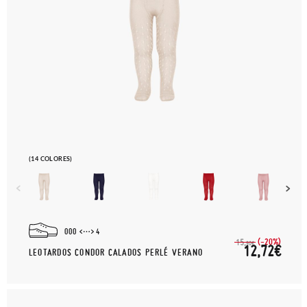
(14 COLORES)
000
4
(-20%)
15,
90€
12,72€
LEOTARDOS CONDOR CALADOS PERLÉ VERANO