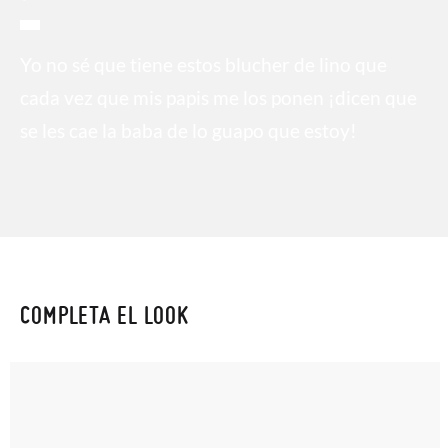
Yo no sé que tiene estos blucher de lino que
cada vez que mis papis me los ponen ¡dicen que
se les cae la baba de lo guapo que estoy!
COMPLETA EL LOOK