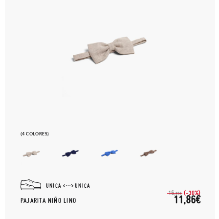
(4 COLORES)
UNICA
UNICA
(-30%)
16,
95€
11,86€
PAJARITA NIÑO LINO