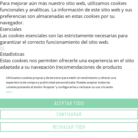
Para mejorar aún más nuestro sitio web, utilizamos cookies
funcionales y analíticas. La información de este sitio web y sus
preferencias son almacenadas en estas cookies por su
navegador.
Esenciales
Las cookies esenciales son las estrictamente necesarias para
garantizar el correcto funcionamiento del sitio web.
Estadísticas
Estas cookies nos permiten ofrecerle una experiencia en el sitio
adaptada a su navegación (recomendaciones de producto
personalizadas, énfasis en categorías frecuentemente
Utilizamos cookies propias y de terceros para medir el rendimiento y ofrecer una
consultadas, etc).Al activar esta cookie, nos ayuda a mejorar aún
experiencia de compra y publicidad personalizada. Puedes aceptar todas las
más su experiencia.
cookies pulsando el botón 'Aceptar' y configurarlas o rechazar su uso clicando
aqui.
Publicitarias
ACEPTAR TODO
Estas cookies permiten a nuestros socios publicitarios enviarle
mensajes específicos y personalizados.
CONFIGURAR
Política de Privacidad
RECHAZAR TODO
Lea más sobre el uso de cookies en este sitio web en nuestra
política de privacidad.