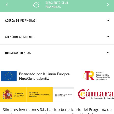
DESCUENTO CLUB
PISAMONAS
ACERCA DE PISAMONAS
QUIÉNES SOMOS
CÓMO COMPRAR
ATENCIÓN AL CLIENTE
DONDE ESTÁ MI PEDIDO
ENVÍOS Y CAMBIOS GRATIS
SOLICITAR CAMBIO O DEVOLUCIÓN
CLUB PISAMONAS
NUESTRAS TIENDAS
CONTACTO
BLOG & NOTICIAS
HORARIO
PREMIOS
PREGUNTAS FRECUENTES
AVISO LEGAL, PRIVACIDAD Y COOKIES
GUIA DE TALLAS
REBAJAS
Silmares Inversiones S.L. ha sido beneficiario del Programa de