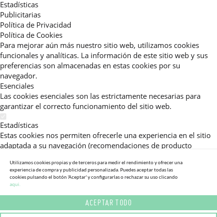
Estadísticas
Publicitarias
Política de Privacidad
Política de Cookies
Para mejorar aún más nuestro sitio web, utilizamos cookies
funcionales y analíticas. La información de este sitio web y sus
preferencias son almacenadas en estas cookies por su
navegador.
Esenciales
Las cookies esenciales son las estrictamente necesarias para
garantizar el correcto funcionamiento del sitio web.
Estadísticas
Estas cookies nos permiten ofrecerle una experiencia en el sitio
adaptada a su navegación (recomendaciones de producto
personalizadas, énfasis en categorías frecuentemente
Utilizamos cookies propias y de terceros para medir el rendimiento y ofrecer una
consultadas, etc).Al activar esta cookie, nos ayuda a mejorar aún
experiencia de compra y publicidad personalizada. Puedes aceptar todas las
más su experiencia.
cookies pulsando el botón 'Aceptar' y configurarlas o rechazar su uso clicando
aqui.
Publicitarias
ACEPTAR TODO
Estas cookies permiten a nuestros socios publicitarios enviarle
mensajes específicos y personalizados.