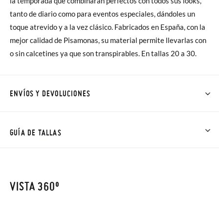
la temporada que combinarán perfectos con todos sus looks,
tanto de diario como para eventos especiales, dándoles un
toque atrevido y a la vez clásico. Fabricados en España, con la
mejor calidad de Pisamonas, su material permite llevarlas con
o sin calcetines ya que son transpirables. En tallas 20 a 30.
ENVÍOS Y DEVOLUCIONES
En Pisamonas todos los Envíos son GRATIS y los Cambios de
Talla/Color también son GRATIS y puedes realizarlos hasta en
GUÍA DE TALLAS
60 días. ¡Te acercamos nuestra tienda física hasta la puerta de
tu casa!
NOTA: Las medidas de la tabla son de este modelo en
concreto, y de la suela interior del zapato, para que compares
VISTA 360º
Además del envío estándar gratuito (2-3 días laborables), en
con la medida del pie de tu peque o con la suela interna de
caso de que prefieras acelerar el envío, puedes por muy poco
otros zapatos que tengas, no con la suela por fuera.
más (3,95€) elegir Envío Urgente en Península.