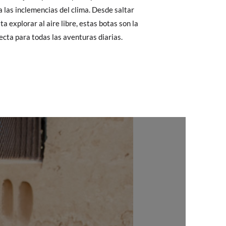
Cambios & Devoluciones
de nuestra web
19,7
20,4
20,9
21,6
22,3
22,9
e encargará de todo: te mandaremos otra
cta para todas las aventuras diarias.
 ¡no tienes que preocuparte por nada!
gamos de enviarte un mensajero para que te