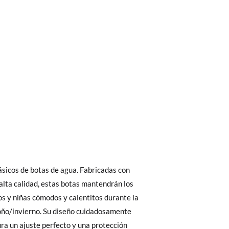
bién son GRATIS y puedes realizarlos
asa!
fieras acelerar el envío, puedes por muy
31
32
33
34
35
36
 El precio final será el de los zapatos que