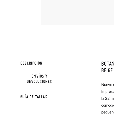
BOTAS
DESCRIPCIÓN
En Pisa
BEIGE
hasta e
ENVÍOS Y
DEVOLUCIONES
Además 
Nuevo m
los mod
poco má
impresc
materia
GUÍA DE TALLAS
En Bale
la 22 h
pies de l
comodid
tempora
TALLA
Sólo en
pequeño
pensado