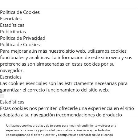
Política de Cookies
Esenciales
Estadísticas
Publicitarias
Política de Privacidad
Política de Cookies
Para mejorar aún más nuestro sitio web, utilizamos cookies
funcionales y analíticas. La información de este sitio web y sus
preferencias son almacenadas en estas cookies por su
navegador.
Esenciales
Las cookies esenciales son las estrictamente necesarias para
garantizar el correcto funcionamiento del sitio web.
Estadísticas
Estas cookies nos permiten ofrecerle una experiencia en el sitio
adaptada a su navegación (recomendaciones de producto
personalizadas, énfasis en categorías frecuentemente
Utilizamos cookies propias y de terceros para medir el rendimiento y ofrecer una
consultadas, etc).Al activar esta cookie, nos ayuda a mejorar aún
experiencia de compra y publicidad personalizada. Puedes aceptar todas las
más su experiencia.
cookies pulsando el botón 'Aceptar' y configurarlas o rechazar su uso clicando