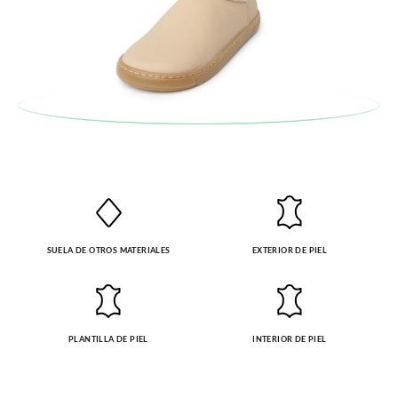
Cliente se encargará de todo: te mandaremos otra talla y te
recogeremos la primera, sin gastos, en unos pocos días!
En caso de que no quieras Cambio sino Devolución, también
serán gratuitas, ¡no tienes que preocuparte por nada! Puedes
solicitarlas desde el mismo enlace del párrafo anterior y nos
encargamos de enviarte un mensajero para que te recoja el
paquete.
SUELA DE OTROS MATERIALES
EXTERIOR DE PIEL
PLANTILLA DE PIEL
INTERIOR DE PIEL