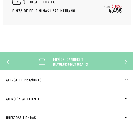
UNICA
UNICA
(-10%)
4,
95€
4,45€
PINZA DE PELO NIÑAS LAZO MEDIANO
ENVÍOS, CAMBIOS Y
DEVOLUCIONES GRATIS
ACERCA DE PISAMONAS
QUIÉNES SOMOS
CÓMO COMPRAR
ATENCIÓN AL CLIENTE
DONDE ESTÁ MI PEDIDO
ENVÍOS Y CAMBIOS GRATIS
SOLICITAR CAMBIO O DEVOLUCIÓN
CLUB PISAMONAS
NUESTRAS TIENDAS
CONTACTO
BLOG & NOTICIAS