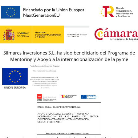
HORARIO
PREMIOS
PREGUNTAS FRECUENTES
AVISO LEGAL, PRIVACIDAD Y COOKIES
GUIA DE TALLAS
REBAJAS
Silmares Inversiones S.L. ha sido beneficiario del Programa de
Mentoring y Apoyo a la internacionalización de la pyme