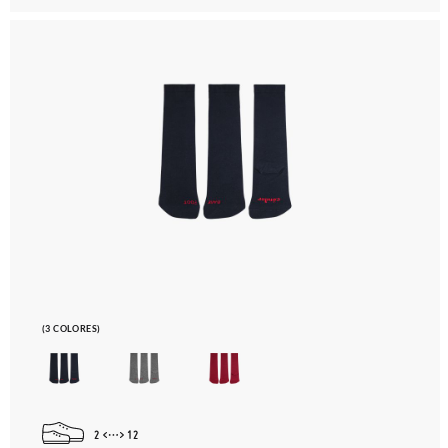
(3 COLORES)
2
12