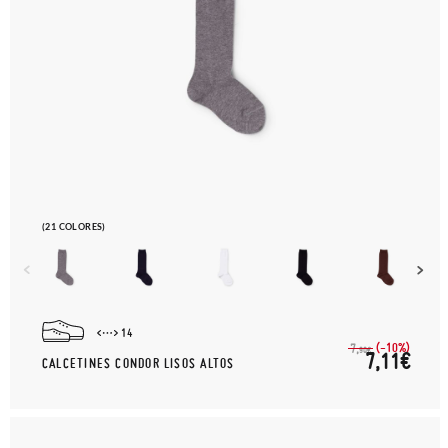
(21 COLORES)
14
(-10%)
7,
90€
7,11€
CALCETINES CONDOR LISOS ALTOS