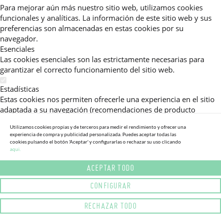
Para mejorar aún más nuestro sitio web, utilizamos cookies
funcionales y analíticas. La información de este sitio web y sus
preferencias son almacenadas en estas cookies por su
navegador.
Esenciales
Las cookies esenciales son las estrictamente necesarias para
garantizar el correcto funcionamiento del sitio web.
Estadísticas
Estas cookies nos permiten ofrecerle una experiencia en el sitio
adaptada a su navegación (recomendaciones de producto
personalizadas, énfasis en categorías frecuentemente
Utilizamos cookies propias y de terceros para medir el rendimiento y ofrecer una
consultadas, etc).Al activar esta cookie, nos ayuda a mejorar aún
experiencia de compra y publicidad personalizada. Puedes aceptar todas las
más su experiencia.
cookies pulsando el botón 'Aceptar' y configurarlas o rechazar su uso clicando
aqui.
Publicitarias
ACEPTAR TODO
Estas cookies permiten a nuestros socios publicitarios enviarle
mensajes específicos y personalizados.
CONFIGURAR
Política de Privacidad
RECHAZAR TODO
Lea más sobre el uso de cookies en este sitio web en nuestra
política de privacidad.