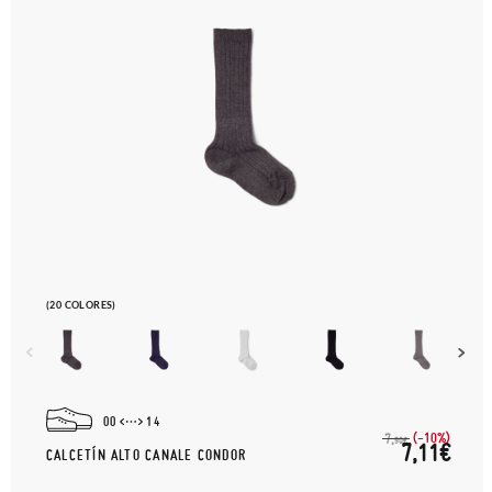
(20 COLORES)
00
14
(-10%)
7,
90€
7,11€
CALCETÍN ALTO CANALE CONDOR