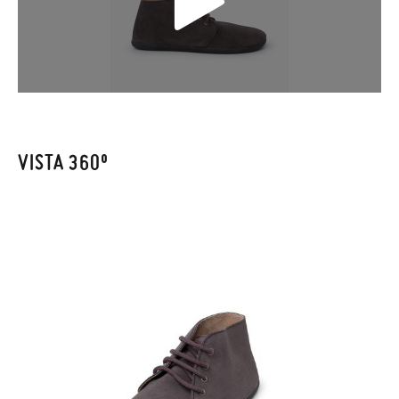
Sólo en Pisamonas envíos y cambios gratis, sin importe
mínimo, sin preguntas. El precio final será el de los zapatos que
elijas, y si cuando te lleguen no te valen, sólo tienes que entrar
en la sección
Cambios & Devoluciones
de nuestra web para
enviarnos la petición de cambio. Nuestro equipo Atención al
Cliente se encargará de todo: te mandaremos otra talla y te
recogeremos la primera, sin gastos, en unos pocos días!
VISTA 360º
En caso de que no quieras Cambio sino Devolución, también
serán gratuitas, ¡no tienes que preocuparte por nada! Puedes
solicitarlas desde el mismo enlace del párrafo anterior y nos
encargamos de enviarte un mensajero para que te recoja el
paquete.