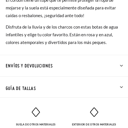
mojarse y la suela está especialmente diseñada para evitar
caídas o resbalones, ¡seguridad ante todo!
Disfruta de la lluvia y de los charcos con estas botas de agua
infantiles y elige tu color favorito. Están en rosa y en azul,
colores atemporales y divertidos para los más peques.
ENVÍOS Y DEVOLUCIONES
En Pisamonas todos los Envíos son GRATIS y los Cambios de
Talla/Color también son GRATIS y puedes realizarlos hasta en
GUÍA DE TALLAS
60 días. ¡Te acercamos nuestra tienda física hasta la puerta de
tu casa!
NOTA: Las medidas de la tabla son de este modelo en
concreto, y de la suela interior del zapato, para que compares
Además del envío estándar gratuito (2-3 días laborables), en
con la medida del pie de tu peque o con la suela interna de
SUELA DE OTROS MATERIALES
EXTERIOR DE OTROS MATERIALES
caso de que prefieras acelerar el envío, puedes por muy poco