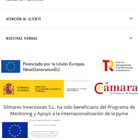
QUIÉNES SOMOS
CÓMO COMPRAR
ATENCIÓN AL CLIENTE
DONDE ESTÁ MI PEDIDO
ENVÍOS Y CAMBIOS GRATIS
SOLICITAR CAMBIO O DEVOLUCIÓN
CLUB PISAMONAS
NUESTRAS TIENDAS
CONTACTO
BLOG & NOTICIAS
HORARIO
PREMIOS
PREGUNTAS FRECUENTES
AVISO LEGAL, PRIVACIDAD Y COOKIES
GUIA DE TALLAS
REBAJAS
Silmares Inversiones S.L. ha sido beneficiario del Programa de
Mentoring y Apoyo a la internacionalización de la pyme