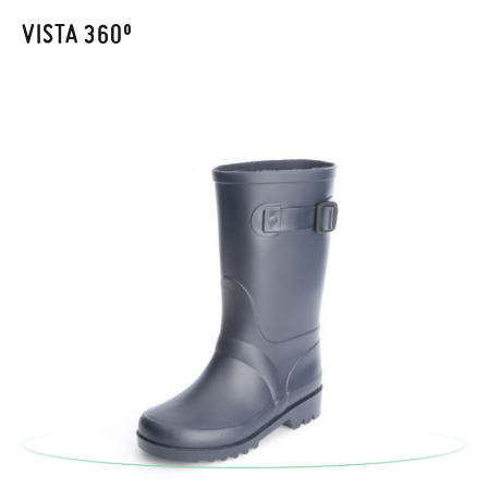
recogeremos la primera, sin gastos, en unos pocos días!
VISTA 360º
En caso de que no quieras Cambio sino Devolución, también
serán gratuitas, ¡no tienes que preocuparte por nada! Puedes
solicitarlas desde el mismo enlace del párrafo anterior y nos
encargamos de enviarte un mensajero para que te recoja el
paquete.