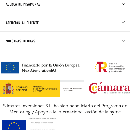
ACERCA DE PISAMONAS
QUIÉNES SOMOS
CÓMO COMPRAR
ATENCIÓN AL CLIENTE
DONDE ESTÁ MI PEDIDO
ENVÍOS Y CAMBIOS GRATIS
SOLICITAR CAMBIO O DEVOLUCIÓN
CLUB PISAMONAS
NUESTRAS TIENDAS
CONTACTO
BLOG & NOTICIAS
HORARIO
PREMIOS
PREGUNTAS FRECUENTES
AVISO LEGAL, PRIVACIDAD Y COOKIES
GUIA DE TALLAS
REBAJAS
Silmares Inversiones S.L. ha sido beneficiario del Programa de
Mentoring y Apoyo a la internacionalización de la pyme