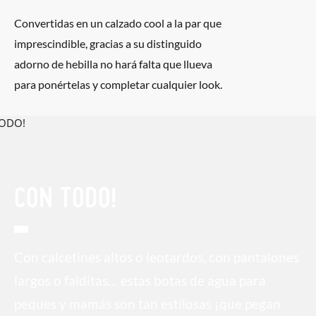
Convertidas en un calzado cool a la par que
imprescindible, gracias a su distinguido
adorno de hebilla no hará falta que llueva
para ponértelas y completar cualquier look.
CON TODO!
Con calcetines altos o leotardos, con pantalones
largos o falditas… estas botas de agua para
peques y mamás son tan estilosas ¡que pegan