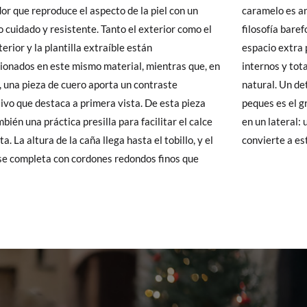
or que reproduce el aspecto de la piel con un
 es antideslizante, ligera y plana, en línea con la
 Pisamonas envíos y cambios gratis, sin importe mínimo, sin preguntas.
 cuidado y resistente. Tanto el exterior como el
ía barefoot: plantilla extraíble, puntera redonda,
y si cuando te lleguen no te valen, sólo tienes que entrar en la sección
terior y la plantilla extraíble están
tra para los dedos, ausencia de contrafuertes
viarnos la petición de cambio. Nuestro equipo Atención al Cliente s
ionados en este mismo material, mientras que, en
s y total flexibilidad para favorecer una pisada
 te recogeremos la primera, sin gastos, en unos pocos días!
n, una pieza de cuero aporta un contraste
 Un detalle que hará mucha ilusión a los más
ivo que destaca a primera vista. De esta pieza
es el grabado con la carita del mono Pisamonas
 de que no quieras Cambio sino Devolución, también serán gratuitas,
mbién una práctica presilla para facilitar el calce
lateral: un guiño divertido y entrañable que
solicitarlas desde el mismo enlace del párrafo anterior y nos encar
ta. La altura de la caña llega hasta el tobillo, y el
convierte a es
el paquete.
se completa con cordones redondos finos que