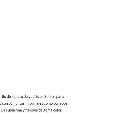
bién son GRATIS y puedes realizarlos
asa!
fieras acelerar el envío, puedes por muy