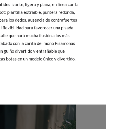
 El precio final será el de los zapatos que
Cambios & Devoluciones
de nuestra web
e encargará de todo: te mandaremos otra
 ¡no tienes que preocuparte por nada!
gamos de enviarte un mensajero para que te
tas botas en un modelo único y divertido.