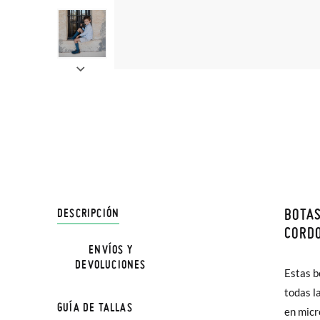
BOTAS
DESCRIPCIÓN
En Pisa
CORD
hasta e
ENVÍOS Y
DEVOLUCIONES
Además 
Estas b
refuerz
poco má
todas l
combina
GUÍA DE TALLAS
En Bale
en micr
más arr