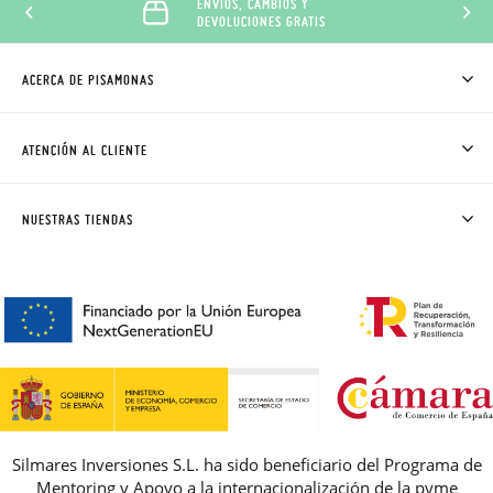
ENVÍOS, CAMBIOS Y
DEVOLUCIONES GRATIS
ACERCA DE PISAMONAS
QUIÉNES SOMOS
CÓMO COMPRAR
ATENCIÓN AL CLIENTE
DONDE ESTÁ MI PEDIDO
ENVÍOS Y CAMBIOS GRATIS
SOLICITAR CAMBIO O DEVOLUCIÓN
CLUB PISAMONAS
NUESTRAS TIENDAS
CONTACTO
BLOG & NOTICIAS
HORARIO
PREMIOS
PREGUNTAS FRECUENTES
AVISO LEGAL, PRIVACIDAD Y COOKIES
GUIA DE TALLAS
REBAJAS
Silmares Inversiones S.L. ha sido beneficiario del Programa de
Mentoring y Apoyo a la internacionalización de la pyme