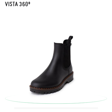
recogeremos la primera, sin gastos, en unos pocos días!
VISTA 360º
En caso de que no quieras Cambio sino Devolución, también
serán gratuitas, ¡no tienes que preocuparte por nada! Puedes
solicitarlas desde el mismo enlace del párrafo anterior y nos
encargamos de enviarte un mensajero para que te recoja el
paquete.