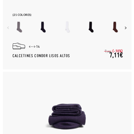
(21 COLORES)
14
(-10%)
7,
90€
7,11€
CALCETINES CONDOR LISOS ALTOS