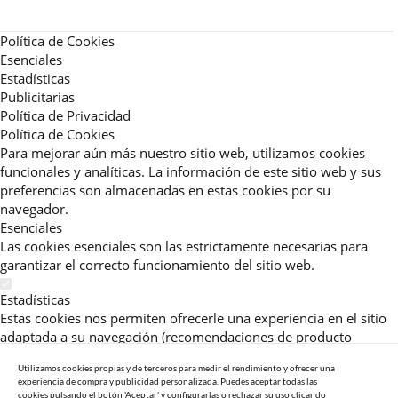
Política de Cookies
Esenciales
Estadísticas
Publicitarias
Política de Privacidad
Política de Cookies
Para mejorar aún más nuestro sitio web, utilizamos cookies
funcionales y analíticas. La información de este sitio web y sus
preferencias son almacenadas en estas cookies por su
navegador.
Esenciales
Las cookies esenciales son las estrictamente necesarias para
garantizar el correcto funcionamiento del sitio web.
Estadísticas
Estas cookies nos permiten ofrecerle una experiencia en el sitio
adaptada a su navegación (recomendaciones de producto
personalizadas, énfasis en categorías frecuentemente
Utilizamos cookies propias y de terceros para medir el rendimiento y ofrecer una
consultadas, etc).Al activar esta cookie, nos ayuda a mejorar aún
experiencia de compra y publicidad personalizada. Puedes aceptar todas las
más su experiencia.
cookies pulsando el botón 'Aceptar' y configurarlas o rechazar su uso clicando