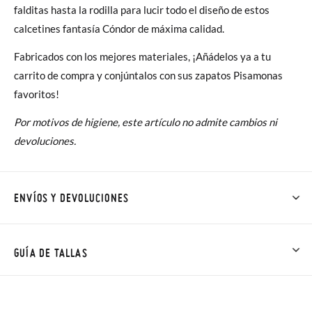
falditas hasta la rodilla para lucir todo el diseño de estos
calcetines fantasía Cóndor de máxima calidad.
Fabricados con los mejores materiales, ¡Añádelos ya a tu
carrito de compra y conjúntalos con sus zapatos Pisamonas
favoritos!
Por motivos de higiene, este artículo no admite cambios ni
devoluciones.
ENVÍOS Y DEVOLUCIONES
En Pisamonas todos los Envíos son GRATIS y los Cambios de
Talla/Color también son GRATIS y puedes realizarlos hasta en
GUÍA DE TALLAS
60 días. ¡Te acercamos nuestra tienda física hasta la puerta de
tu casa!
TALLA
00
0
2