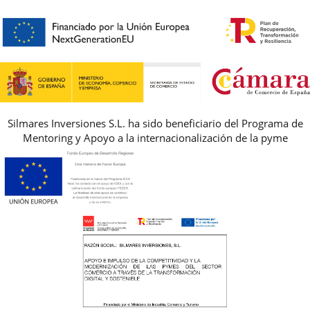
encargamos de enviarte un mensajero para que te recoja el
HORARIO
PREMIOS
paquete.
PREGUNTAS FRECUENTES
AVISO LEGAL, PRIVACIDAD Y COOKIES
GUIA DE TALLAS
REBAJAS
Silmares Inversiones S.L. ha sido beneficiario del Programa de
Mentoring y Apoyo a la internacionalización de la pyme