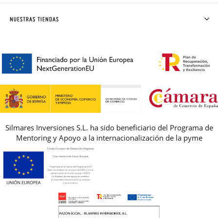
SOLICITAR CAMBIO O DEVOLUCIÓN
CLUB PISAMONAS
NUESTRAS TIENDAS
CONTACTO
BLOG & NOTICIAS
HORARIO
PREMIOS
PREGUNTAS FRECUENTES
AVISO LEGAL, PRIVACIDAD Y COOKIES
GUIA DE TALLAS
REBAJAS
Silmares Inversiones S.L. ha sido beneficiario del Programa de
Mentoring y Apoyo a la internacionalización de la pyme