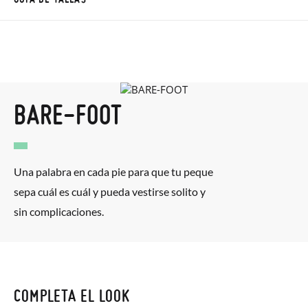
60 días. ¡Te acercamos nuestra tienda física hasta la puerta de
tu casa!
Además del envío estándar gratuito (2-3 días laborables), en
caso de que prefieras acelerar el envío, puedes por muy poco
BARE-FOOT
más (3,95€) elegir Envío Urgente en Península.
En Baleares el tiempo de envío es de 3-4 días laborables.
Sólo en Pisamonas envíos y cambios gratis, sin importe
Una palabra en cada pie para que tu peque
mínimo, sin preguntas. El precio final será el de los zapatos que
sepa cuál es cuál y pueda vestirse solito y
elijas, y si cuando te lleguen no te valen, sólo tienes que entrar
sin complicaciones.
en la sección
Cambios & Devoluciones
de nuestra web para
enviarnos la petición de cambio. Nuestro equipo Atención al
Cliente se encargará de todo: te mandaremos otra talla y te
recogeremos la primera, sin gastos, en unos pocos días!
COMPLETA EL LOOK