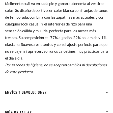
fácilmente cuál va en cada pie y ganan autonomía al vestirse
solos. Su diseño deportivo, en color blanco con franjas de tonos
de temporada, combina con las zapatillas más actuales y con
cualquier look casual. Y el interior es de rizo para una
sensación cálida y mullida, perfecta para los meses más
frescos. Su composición es: 77% algodón, 22% poliamida y 1%
elastano. Suaves, resistentes y con el ajuste perfecto para que
no se bajen ni aprieten, son unos calcetines muy prácticos para
el día a día.
Por razones de higiene, no se aceptan cambios ni devoluciones
de este producto.
ENVÍOS Y DEVOLUCIONES
En Pisamonas todos los Envíos son GRATIS y los Cambios de
Talla/Color también son GRATIS y puedes realizarlos hasta en
GUÍA DE TALLAS