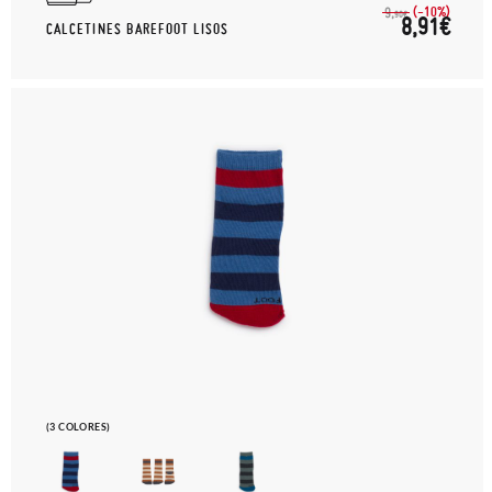
(-10%)
9,
90€
8,91€
CALCETINES BAREFOOT LISOS
(3 COLORES)