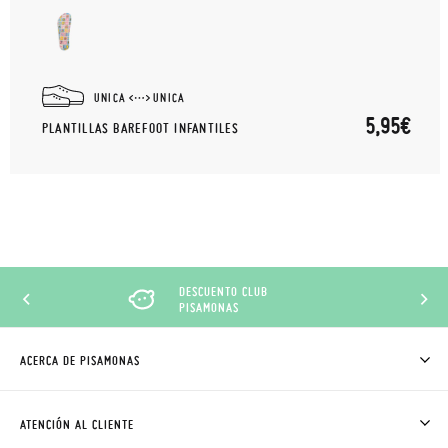
UNICA
UNICA
5,95€
PLANTILLAS BAREFOOT INFANTILES
DESCUENTO CLUB
PISAMONAS
ACERCA DE PISAMONAS
QUIÉNES SOMOS
CÓMO COMPRAR
ATENCIÓN AL CLIENTE
DONDE ESTÁ MI PEDIDO
ENVÍOS Y CAMBIOS GRATIS