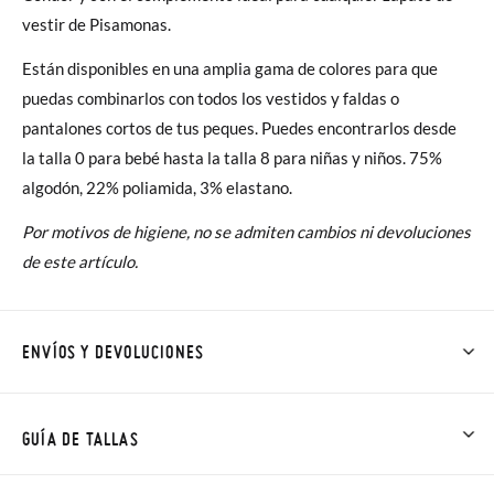
vestir de Pisamonas.
Están disponibles en una amplia gama de colores para que
puedas combinarlos con todos los vestidos y faldas o
pantalones cortos de tus peques. Puedes encontrarlos desde
la talla 0 para bebé hasta la talla 8 para niñas y niños. 75%
algodón, 22% poliamida, 3% elastano.
Por motivos de higiene, no se admiten cambios ni devoluciones
de este artículo.
ENVÍOS Y DEVOLUCIONES
En Pisamonas todos los Envíos son GRATIS y los Cambios de
Talla/Color también son GRATIS y puedes realizarlos hasta en
GUÍA DE TALLAS
60 días. ¡Te acercamos nuestra tienda física hasta la puerta de