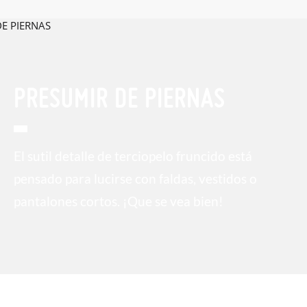
solicitarlas desde el mismo enlace del párrafo anterior y nos
encargamos de enviarte un mensajero para que te recoja el
paquete.
PRESUMIR DE PIERNAS
El sutil detalle de terciopelo fruncido está
pensado para lucirse con faldas, vestidos o
pantalones cortos. ¡Que se vea bien!