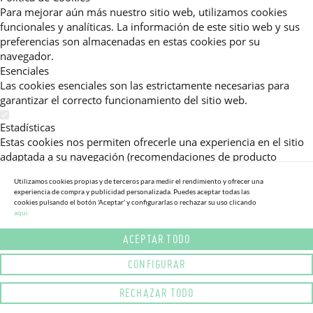
Para mejorar aún más nuestro sitio web, utilizamos cookies
funcionales y analíticas. La información de este sitio web y sus
preferencias son almacenadas en estas cookies por su
navegador.
Esenciales
Las cookies esenciales son las estrictamente necesarias para
garantizar el correcto funcionamiento del sitio web.
Estadísticas
Estas cookies nos permiten ofrecerle una experiencia en el sitio
adaptada a su navegación (recomendaciones de producto
personalizadas, énfasis en categorías frecuentemente
Utilizamos cookies propias y de terceros para medir el rendimiento y ofrecer una
consultadas, etc).Al activar esta cookie, nos ayuda a mejorar aún
experiencia de compra y publicidad personalizada. Puedes aceptar todas las
más su experiencia.
cookies pulsando el botón 'Aceptar' y configurarlas o rechazar su uso clicando
aqui.
Publicitarias
ACEPTAR TODO
Estas cookies permiten a nuestros socios publicitarios enviarle
mensajes específicos y personalizados.
CONFIGURAR
Política de Privacidad
RECHAZAR TODO
Lea más sobre el uso de cookies en este sitio web en nuestra