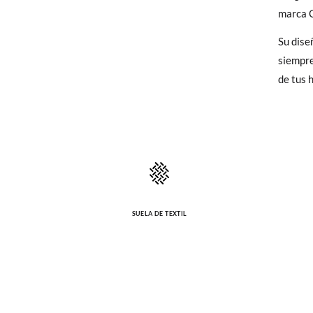
Calzad
elijas, 
marca 
para en
Estatu
Su diseñ
talla y
siempre
de tus h
En caso
Puedes 
recoja 
SUELA DE TEXTIL