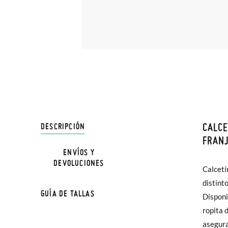
CALCE
DESCRIPCIÓN
En Pisa
FRANJ
hasta e
ENVÍOS Y
DEVOLUCIONES
Además 
Calcetí
TALLA
poco má
distint
GUÍA DE TALLAS
En Bale
Disponi
Edad
ropita 
Sólo en
asegura