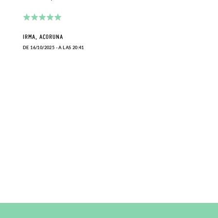
IRMA, ACORUNA
DAVID
DE 16/10/2025 - A LAS 20:41
DE 24/0