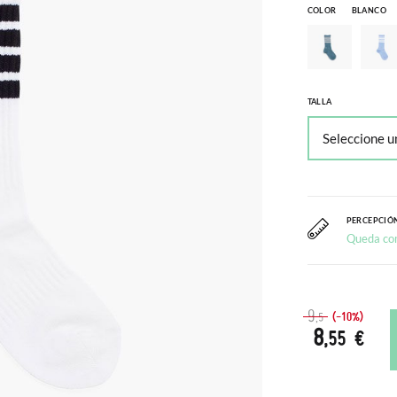
COLOR
BLANCO
TALLA
PERCEPCIÓN
Queda co
9
(-10%)
,5
8
,55 €