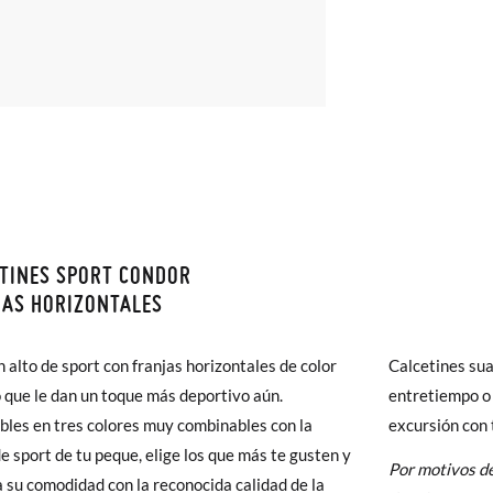
TINES SPORT CONDOR
monas todos los Envíos son GRATIS y los Cambios de Talla/Color tam
AS HORIZONTALES
n 60 días. ¡Te acercamos nuestra tienda física hasta la puerta de tu c
del envío estándar gratuito (2-3 días laborables), en caso de que pre
n alto de sport con franjas horizontales de color
Calcetines su
2
4
6
s (3,95€) elegir Envío Urgente en Península.
o que le dan un toque más deportivo aún.
entretiempo o 
ares el tiempo de envío es de 3-4 días laborables.
bles en tres colores muy combinables con la
excursión con t
0-2A
2-4A
4-6A
de sport de tu peque, elige los que más te gusten y
Por motivos de
 Pisamonas envíos y cambios gratis, sin importe mínimo, sin preguntas.
 su comodidad con la reconocida calidad de la
19-22
23-26
27-31