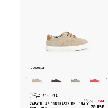
(6 COLORES)
20
34
33,
(-15%)
95€
ZAPATILLAS CONTRASTE DE LONA Y
28,85€