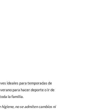
bién son GRATIS y puedes realizarlos
asa!
fieras acelerar el envío, puedes por muy
aves ideales para temporadas de
8
10
verano para hacer deporte o ir de
oda la familia.
6-8A
8-10A
 higiene, no se admiten cambios ni
 El precio final será el de los zapatos que
32-35
36-39