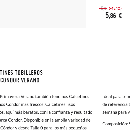
6
(-15.1%)
,9
5
,86 €
TINES TOBILLEROS
monas todos los Envíos son GRATIS y los Cambios de Talla/Color tam
 CONDOR VERANO
n 60 días. ¡Te acercamos nuestra tienda física hasta la puerta de tu c
000
00
0
2
4
del envío estándar gratuito (2-3 días laborables), en caso de que pre
 Primavera Verano también tenemos Calcetines
Ideal para te
s (3,95€) elegir Envío Urgente en Península.
ños Condor más frescos. Calcetines lisos
de referencia 
0-3m
3-6m
6-12m
12-24m
2-4A
ares el tiempo de envío es de 3-4 días laborables.
ros, aquí más baratos, con la confianza y resultado
semana para ve
arca Condor. Disponible en la amplia variedad de
15-19
15-19
15-19
19-22
23-26
o
Composición: 
 Pisamonas envíos y cambios gratis, sin importe mínimo, sin preguntas.
 Cóndor y desde Talla 0 para los más pequeños