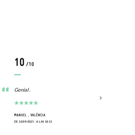
10
1
/10
Genial .
Bien
MANUEL , VALÈNCIA
SANDR
DE 10/09/2025 - A LAS 18:13
DE 08/0