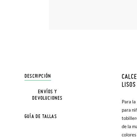
CALCE
DESCRIPCIÓN
En Pisa
LISOS
hasta e
ENVÍOS Y
DEVOLUCIONES
TALLA
Además 
Para la
poco má
para ni
Edad
GUÍA DE TALLAS
En Bale
tobille
de la m
Calzad
Sólo en
colores