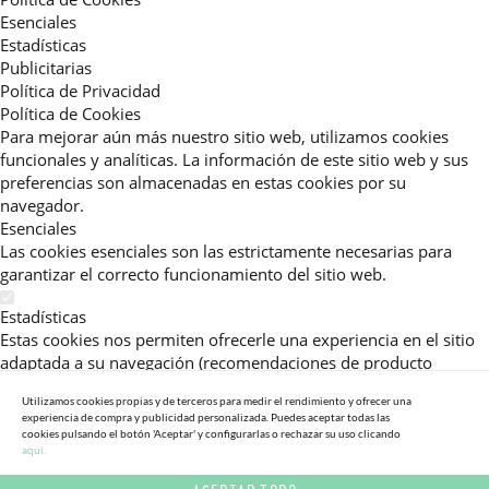
Esenciales
Estadísticas
Publicitarias
Política de Privacidad
Política de Cookies
Para mejorar aún más nuestro sitio web, utilizamos cookies
funcionales y analíticas. La información de este sitio web y sus
preferencias son almacenadas en estas cookies por su
navegador.
Esenciales
Las cookies esenciales son las estrictamente necesarias para
garantizar el correcto funcionamiento del sitio web.
Estadísticas
Estas cookies nos permiten ofrecerle una experiencia en el sitio
adaptada a su navegación (recomendaciones de producto
personalizadas, énfasis en categorías frecuentemente
Utilizamos cookies propias y de terceros para medir el rendimiento y ofrecer una
consultadas, etc).Al activar esta cookie, nos ayuda a mejorar aún
experiencia de compra y publicidad personalizada. Puedes aceptar todas las
más su experiencia.
cookies pulsando el botón 'Aceptar' y configurarlas o rechazar su uso clicando
aqui.
Publicitarias