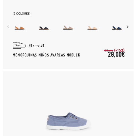
(5 COLORES)
25
45
(-15%)
32,
95€
28,00€
MENORQUINAS NIÑOS AVARCAS NOBUCK