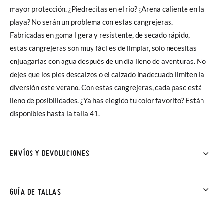
mayor protección. ¿Piedrecitas en el río? ¿Arena caliente en la
playa? No serán un problema con estas cangrejeras.
Fabricadas en goma ligera y resistente, de secado rápido,
estas cangrejeras son muy fáciles de limpiar, solo necesitas
enjuagarlas con agua después de un día lleno de aventuras. No
dejes que los pies descalzos o el calzado inadecuado limiten la
diversión este verano. Con estas cangrejeras, cada paso está
lleno de posibilidades. ¿Ya has elegido tu color favorito? Están
disponibles hasta la talla 41.
ENVÍOS Y DEVOLUCIONES
En Pisamonas todos los Envíos son GRATIS y los Cambios de
Talla/Color también son GRATIS y puedes realizarlos hasta en
GUÍA DE TALLAS
60 días. ¡Te acercamos nuestra tienda física hasta la puerta de