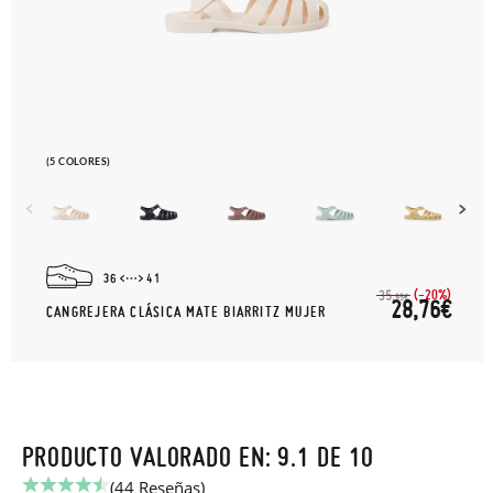
(5 COLORES)
36
41
(-20%)
35,
95€
28,76€
CANGREJERA CLÁSICA MATE BIARRITZ MUJER
PRODUCTO VALORADO EN: 9.1 DE 10
(44 Reseñas)