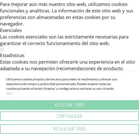
Para mejorar aún más nuestro sitio web, utilizamos cookies
funcionales y analíticas. La información de este sitio web y sus
preferencias son almacenadas en estas cookies por su
navegador.
Esenciales
Las cookies esenciales son las estrictamente necesarias para
garantizar el correcto funcionamiento del sitio web.
Estadísticas
Estas cookies nos permiten ofrecerle una experiencia en el sitio
adaptada a su navegación (recomendaciones de producto
personalizadas, énfasis en categorías frecuentemente
Utilizamos cookies propias y de terceros para medir el rendimiento y ofrecer una
consultadas, etc).Al activar esta cookie, nos ayuda a mejorar aún
experiencia de compra y publicidad personalizada. Puedes aceptar todas las
más su experiencia.
cookies pulsando el botón 'Aceptar' y configurarlas o rechazar su uso clicando
aqui.
Publicitarias
ACEPTAR TODO
Estas cookies permiten a nuestros socios publicitarios enviarle
mensajes específicos y personalizados.
CONFIGURAR
Política de Privacidad
RECHAZAR TODO
Lea más sobre el uso de cookies en este sitio web en nuestra
política de privacidad.