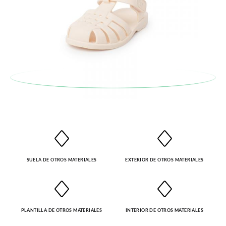
enviarnos la petición de cambio. Nuestro equipo Atención al
Cliente se encargará de todo: te mandaremos otra talla y te
recogeremos la primera, sin gastos, en unos pocos días!
En caso de que no quieras Cambio sino Devolución, también
serán gratuitas, ¡no tienes que preocuparte por nada! Puedes
solicitarlas desde el mismo enlace del párrafo anterior y nos
encargamos de enviarte un mensajero para que te recoja el
paquete.
SUELA DE OTROS MATERIALES
EXTERIOR DE OTROS MATERIALES
PLANTILLA DE OTROS MATERIALES
INTERIOR DE OTROS MATERIALES