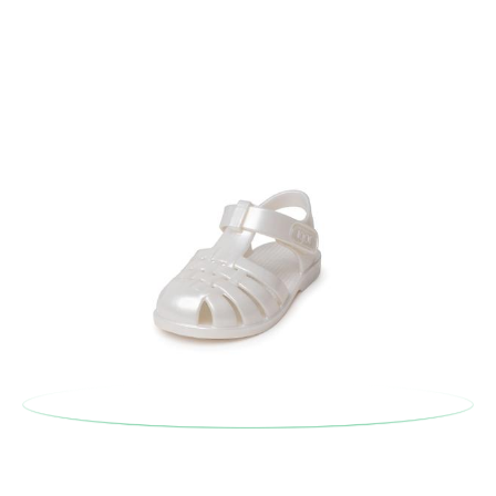
En caso de que no quieras Cambio sino Devolución, también
serán gratuitas, ¡no tienes que preocuparte por nada! Puedes
solicitarlas desde el mismo enlace del párrafo anterior y nos
encargamos de enviarte un mensajero para que te recoja el
paquete.