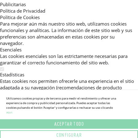
Publicitarias
Política de Privacidad
Política de Cookies
Para mejorar aún más nuestro sitio web, utilizamos cookies
funcionales y analíticas. La información de este sitio web y sus
preferencias son almacenadas en estas cookies por su
navegador.
Esenciales
Las cookies esenciales son las estrictamente necesarias para
garantizar el correcto funcionamiento del sitio web.
Estadísticas
Estas cookies nos permiten ofrecerle una experiencia en el sitio
adaptada a su navegación (recomendaciones de producto
personalizadas, énfasis en categorías frecuentemente
Utilizamos cookies propias y de terceros para medir el rendimiento y ofrecer una
consultadas, etc).Al activar esta cookie, nos ayuda a mejorar aún
experiencia de compra y publicidad personalizada. Puedes aceptar todas las
más su experiencia.
cookies pulsando el botón 'Aceptar' y configurarlas o rechazar su uso clicando
aqui.
Publicitarias
ACEPTAR TODO
Estas cookies permiten a nuestros socios publicitarios enviarle
mensajes específicos y personalizados.
CONFIGURAR