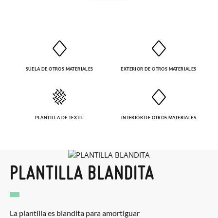
solicitarlas desde el mismo enlace del párrafo anterior y nos
encargamos de enviarte un mensajero para que te recoja el
paquete.
SUELA DE OTROS MATERIALES
EXTERIOR DE OTROS MATERIALES
PLANTILLA DE TEXTIL
INTERIOR DE OTROS MATERIALES
PLANTILLA BLANDITA
La plantilla es blandita para amortiguar