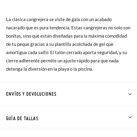
La clásica cangrejera se viste de gala con un acabado
nacarado que es pura tendencia. Estas cangrejeras no solo son
bonitas, sino que están diseñadas para la máxima comodidad
de tu peque gracias a su plantilla acolchada de gel que
amortigua cada salto. El talón cerrado aporta seguridad, y su
cierre adherente permite un ajuste rápido para que nada
detenga la diversión en la playa o la piscina.
ENVÍOS Y DEVOLUCIONES
En Pisamonas todos los Envíos son GRATIS y los Cambios de
Talla/Color también son GRATIS y puedes realizarlos hasta en
GUÍA DE TALLAS
60 días. ¡Te acercamos nuestra tienda física hasta la puerta de
tu casa!