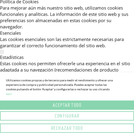
Política de Cookies
Para mejorar aún más nuestro sitio web, utilizamos cookies
funcionales y analíticas. La información de este sitio web y sus
preferencias son almacenadas en estas cookies por su
navegador.
Esenciales
Las cookies esenciales son las estrictamente necesarias para
garantizar el correcto funcionamiento del sitio web.
Estadísticas
Estas cookies nos permiten ofrecerle una experiencia en el sitio
adaptada a su navegación (recomendaciones de producto
personalizadas, énfasis en categorías frecuentemente
Utilizamos cookies propias y de terceros para medir el rendimiento y ofrecer una
consultadas, etc).Al activar esta cookie, nos ayuda a mejorar aún
experiencia de compra y publicidad personalizada. Puedes aceptar todas las
más su experiencia.
cookies pulsando el botón 'Aceptar' y configurarlas o rechazar su uso clicando
aqui.
Publicitarias
ACEPTAR TODO
Estas cookies permiten a nuestros socios publicitarios enviarle
mensajes específicos y personalizados.
CONFIGURAR
Política de Privacidad
RECHAZAR TODO
Lea más sobre el uso de cookies en este sitio web en nuestra