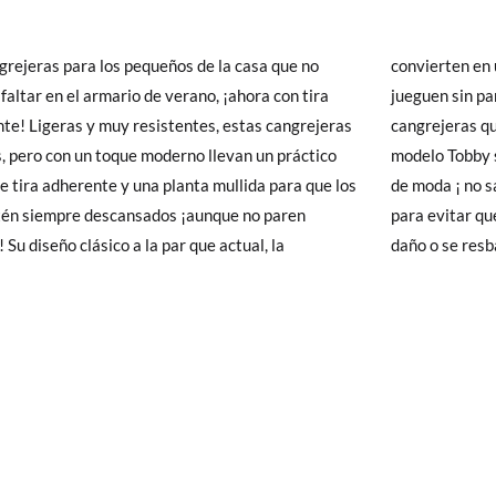
10,8
11,5
12,4
13,1
13,8
14,4
15,1
1
y si cuando te lleguen no te valen, sólo tienes que entrar en la sección
viarnos la petición de cambio. Nuestro equipo Atención al Cliente s
grejeras para los pequeños de la casa que no
ten en un imprescindible para que tus niños
 te recogeremos la primera, sin gastos, en unos pocos días!
faltar en el armario de verano, ¡ahora con tira
 sin parar en la playa, piscina o río. Unas
te! Ligeras y muy resistentes, estas cangrejeras
eras que nos encantan en versión tira adherente,
 de que no quieras Cambio sino Devolución, también serán gratuitas,
s, pero con un toque moderno llevan un práctico
Tobby solid de Igor, disponibles en varios colores
solicitarlas desde el mismo enlace del párrafo anterior y nos encar
de tira adherente y una planta mullida para que los
 ¡ no sabrás cual elegir! Un modelo unisex ideal
el paquete.
tén siempre descansados ¡aunque no paren
tar que los más pequeños se pinchen, se hagan
 Su diseño clásico a la par que actual, la
daño o se resb