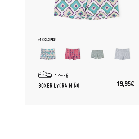
(4 COLORES)
1
6
19,95€
BOXER LYCRA NIÑO