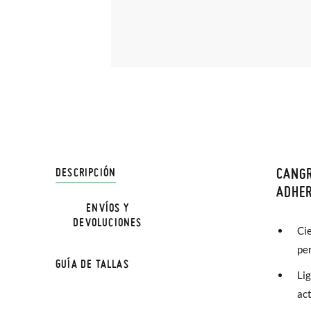
CANGR
DESCRIPCIÓN
En Pisa
ADHER
hasta e
ENVÍOS Y
NOTA: L
DEVOLUCIONES
Además 
Cie
la medi
poco má
pe
GUÍA DE TALLAS
En Bale
Lig
TALLA
act
Sólo en