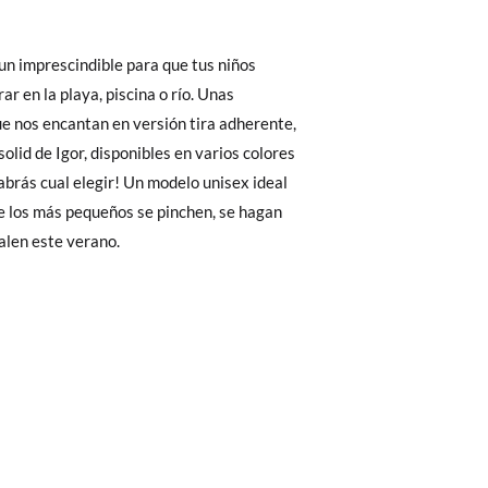
6,0
16,6
17,2
17,9
18,5
Cambios & Devoluciones
de nuestra web
e encargará de todo: te mandaremos otra
 ¡no tienes que preocuparte por nada!
gamos de enviarte un mensajero para que te
alen este verano.