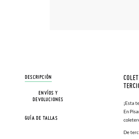
COLET
DESCRIPCIÓN
En Pisa
TERCI
hasta e
ENVÍOS Y
DEVOLUCIONES
Además 
¡Esta t
poco má
En Pisa
GUÍA DE TALLAS
En Bale
coleter
De terc
Sólo en