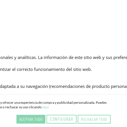
onales y analíticas. La información de este sitio web y sus pref
ntizar el correcto funcionamiento del sitio web.
 adaptada a su navegación (recomendaciones de producto personali
o y ofrecer una experiencia de compra y publicidad personalizada. Puedes
as o rechazar su uso clicando
aqui.
ensajes específicos y personalizados.
CONFIGURAR
ACEPTAR TODO
RECHAZAR TODO
ítica de privacidad.