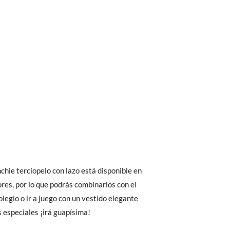
bién son GRATIS y puedes realizarlos
asa!
fieras acelerar el envío, puedes por muy
chie terciopelo con lazo está disponible en
ores, por lo que podrás combinarlos con el
olegio o ir a juego con un vestido elegante
 especiales ¡irá guapísima!
 El precio final será el de los zapatos que