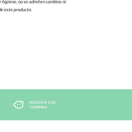
 higiene, no se admiten cambios ni
Cambios & Devoluciones
de nuestra web
e este producto.
e encargará de todo: te mandaremos otra
 ¡no tienes que preocuparte por nada!
gamos de enviarte un mensajero para que te
DESCUENTO CLUB
PISAMONAS