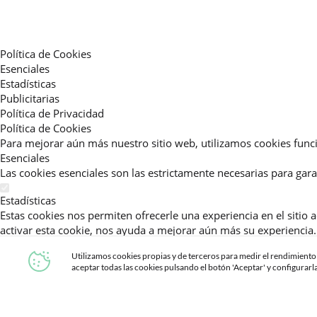
Política de Cookies
Esenciales
Estadísticas
Publicitarias
Política de Privacidad
Política de Cookies
Para mejorar aún más nuestro sitio web, utilizamos cookies funci
Esenciales
Las cookies esenciales son las estrictamente necesarias para gara
Estadísticas
Estas cookies nos permiten ofrecerle una experiencia en el sitio
activar esta cookie, nos ayuda a mejorar aún más su experiencia.
Publicitarias
Utilizamos cookies propias y de terceros para medir el rendimient
aceptar todas las cookies pulsando el botón 'Aceptar' y configurarl
Estas cookies permiten a nuestros socios publicitarios enviarle m
Política de Privacidad
Lea más sobre el uso de cookies en este sitio web en nuestra
pol