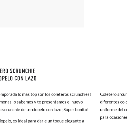
ERO SCRUNCHIE
monas todos los Envíos son GRATIS y los Cambios de Talla/Color tam
OPELO CON LAZO
n 60 días. ¡Te acercamos nuestra tienda física hasta la puerta de tu c
del envío estándar gratuito (2-3 días laborables), en caso de que pre
emporada lo más top son los coleteros scrunchies!
Coletero srcun
s (3,95€) elegir Envío Urgente en Península.
monas lo sabemos y te presentamos el nuevo
diferentes col
ares el tiempo de envío es de 3-4 días laborables.
o scrunchie de terciopelo con lazo ¡Súper bonito!
uniforme del c
para ocasiones
iopelo, es ideal para darle un toque elegante a
 Pisamonas envíos y cambios gratis, sin importe mínimo, sin preguntas.