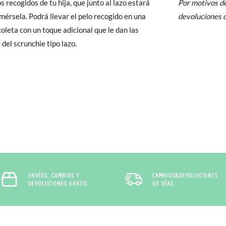
s recogidos de tu hija, que junto al lazo estará
Por motivos de
y si cuando te lleguen no te valen, sólo tienes que entrar en la sección
mérsela. Podrá llevar el pelo recogido en una
devoluciones d
viarnos la petición de cambio. Nuestro equipo Atención al Cliente s
coleta con un toque adicional que le dan las
 te recogeremos la primera, sin gastos, en unos pocos días!
 del scrunchie tipo lazo.
 de que no quieras Cambio sino Devolución, también serán gratuitas,
solicitarlas desde el mismo enlace del párrafo anterior y nos encar
el paquete.
ENVÍOS, CAMBIOS Y
CAMBIOS&DEVOLUCIONES
DEVOLUCIONES GRATIS
60 DÍAS