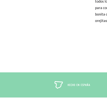
todos lo
elijas, 
para co
para en
bonita 
talla y
orejitas
En caso
Puedes 
recoja 
HECHO EN ESPAÑA