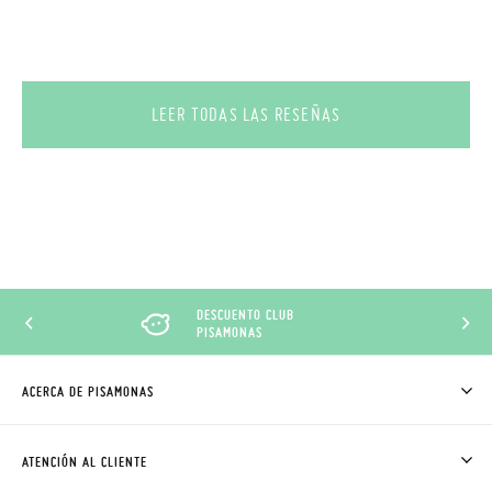
LEER TODAS LAS RESEÑAS
DESCUENTO CLUB
PISAMONAS
ACERCA DE PISAMONAS
QUIÉNES SOMOS
CÓMO COMPRAR
ATENCIÓN AL CLIENTE
DONDE ESTÁ MI PEDIDO
ENVÍOS Y CAMBIOS GRATIS