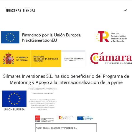
SOLICITAR CAMBIO O DEVOLUCIÓN
CLUB PISAMONAS
NUESTRAS TIENDAS
CONTACTO
BLOG & NOTICIAS
HORARIO
PREMIOS
PREGUNTAS FRECUENTES
AVISO LEGAL, PRIVACIDAD Y COOKIES
GUIA DE TALLAS
REBAJAS
Silmares Inversiones S.L. ha sido beneficiario del Programa de
Mentoring y Apoyo a la internacionalización de la pyme