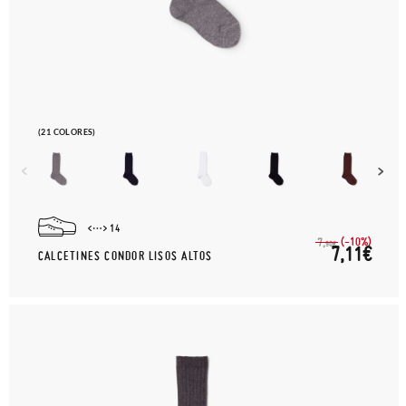
(21 COLORES)
14
(-10%)
7,
90€
7,11€
CALCETINES CONDOR LISOS ALTOS