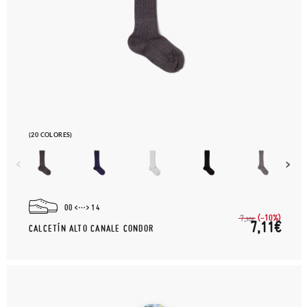
(20 COLORES)
00
14
(-10%)
7,
90€
7,11€
CALCETÍN ALTO CANALE CONDOR