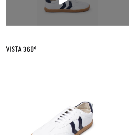
mínimo, sin preguntas. El precio final será el de los zapatos que
elijas, y si cuando te lleguen no te valen, sólo tienes que entrar
en la sección
Cambios & Devoluciones
de nuestra web para
enviarnos la petición de cambio. Nuestro equipo Atención al
Cliente se encargará de todo: te mandaremos otra talla y te
recogeremos la primera, sin gastos, en unos pocos días!
VISTA 360º
En caso de que no quieras Cambio sino Devolución, también
serán gratuitas, ¡no tienes que preocuparte por nada! Puedes
solicitarlas desde el mismo enlace del párrafo anterior y nos
encargamos de enviarte un mensajero para que te recoja el
paquete.