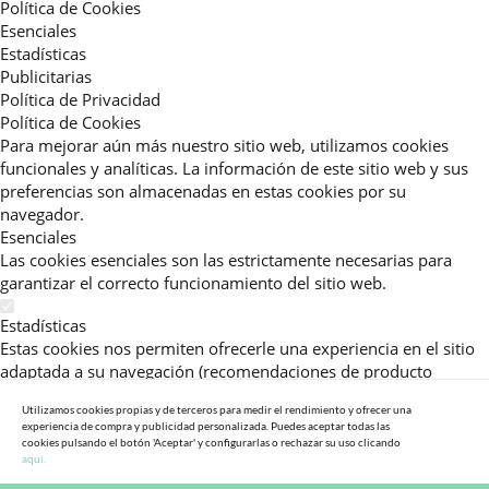
Política de Cookies
Esenciales
Estadísticas
Publicitarias
Política de Privacidad
Política de Cookies
Para mejorar aún más nuestro sitio web, utilizamos cookies
funcionales y analíticas. La información de este sitio web y sus
preferencias son almacenadas en estas cookies por su
navegador.
Esenciales
Las cookies esenciales son las estrictamente necesarias para
garantizar el correcto funcionamiento del sitio web.
Estadísticas
Estas cookies nos permiten ofrecerle una experiencia en el sitio
adaptada a su navegación (recomendaciones de producto
personalizadas, énfasis en categorías frecuentemente
Utilizamos cookies propias y de terceros para medir el rendimiento y ofrecer una
consultadas, etc).Al activar esta cookie, nos ayuda a mejorar aún
experiencia de compra y publicidad personalizada. Puedes aceptar todas las
más su experiencia.
cookies pulsando el botón 'Aceptar' y configurarlas o rechazar su uso clicando
aqui.
Publicitarias