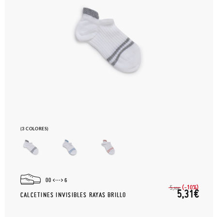
(3 COLORES)
00
6
(-10%)
5,
90€
5,31€
CALCETINES INVISIBLES RAYAS BRILLO