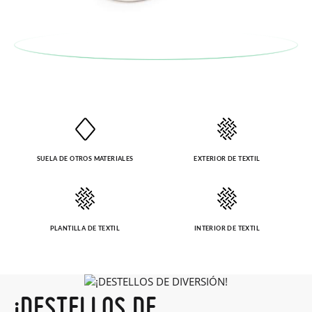
En caso de que no quieras Cambio sino Devolución, también
serán gratuitas, ¡no tienes que preocuparte por nada! Puedes
solicitarlas desde el mismo enlace del párrafo anterior y nos
encargamos de enviarte un mensajero para que te recoja el
paquete.
SUELA DE OTROS MATERIALES
EXTERIOR DE TEXTIL
PLANTILLA DE TEXTIL
INTERIOR DE TEXTIL
¡DESTELLOS DE