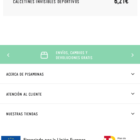
6,21€
CALCETINES INVISIBLES DEPORTIVOS
ENVÍOS, CAMBIOS Y
DEVOLUCIONES GRATIS
ACERCA DE PISAMONAS
QUIÉNES SOMOS
CÓMO COMPRAR
ATENCIÓN AL CLIENTE
DONDE ESTÁ MI PEDIDO
ENVÍOS Y CAMBIOS GRATIS
SOLICITAR CAMBIO O DEVOLUCIÓN
CLUB PISAMONAS
NUESTRAS TIENDAS
CONTACTO
BLOG & NOTICIAS
HORARIO
PREMIOS