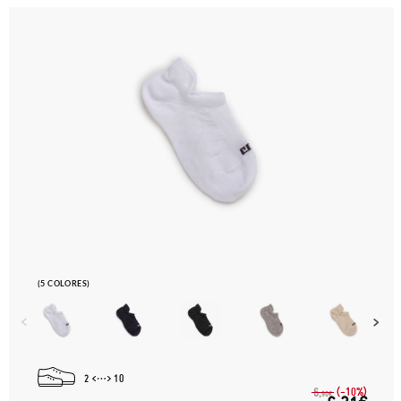
(5 COLORES)
2
10
(-10%)
6,
90€