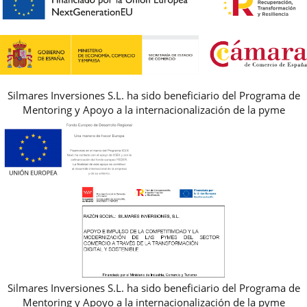
PREGUNTAS FRECUENTES
AVISO LEGAL, PRIVACIDAD Y COOKIES
GUIA DE TALLAS
REBAJAS
Silmares Inversiones S.L. ha sido beneficiario del Programa de
Mentoring y Apoyo a la internacionalización de la pyme
Silmares Inversiones S.L. ha sido beneficiario del Programa de
Mentoring y Apoyo a la internacionalización de la pyme