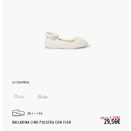
(2 COLORES)
26
34
(-20%)
36,
95€
29,56€
BAILARINA LINO PULSERA CON FLOR