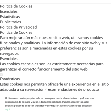
Política de Cookies
Esenciales
Estadísticas
Publicitarias
Política de Privacidad
Política de Cookies
Para mejorar aún más nuestro sitio web, utilizamos cookies
funcionales y analíticas. La información de este sitio web y sus
preferencias son almacenadas en estas cookies por su
navegador.
Esenciales
Las cookies esenciales son las estrictamente necesarias para
garantizar el correcto funcionamiento del sitio web.
Estadísticas
Estas cookies nos permiten ofrecerle una experiencia en el sitio
adaptada a su navegación (recomendaciones de producto
personalizadas, énfasis en categorías frecuentemente
Utilizamos cookies propias y de terceros para medir el rendimiento y ofrecer una
consultadas, etc).Al activar esta cookie, nos ayuda a mejorar aún
experiencia de compra y publicidad personalizada. Puedes aceptar todas las
más su experiencia.
cookies pulsando el botón 'Aceptar' y configurarlas o rechazar su uso clicando
aqui.