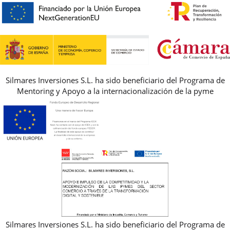
PREGUNTAS FRECUENTES
AVISO LEGAL, PRIVACIDAD Y COOKIES
GUIA DE TALLAS
REBAJAS
Silmares Inversiones S.L. ha sido beneficiario del Programa de
Mentoring y Apoyo a la internacionalización de la pyme
Silmares Inversiones S.L. ha sido beneficiario del Programa de