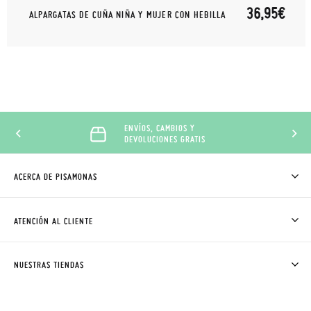
36,95€
ALPARGATAS DE CUÑA NIÑA Y MUJER CON HEBILLA
ENVÍOS, CAMBIOS Y
DEVOLUCIONES GRATIS
ACERCA DE PISAMONAS
QUIÉNES SOMOS
CÓMO COMPRAR
ATENCIÓN AL CLIENTE
DONDE ESTÁ MI PEDIDO
ENVÍOS Y CAMBIOS GRATIS
SOLICITAR CAMBIO O DEVOLUCIÓN
CLUB PISAMONAS
NUESTRAS TIENDAS
CONTACTO
BLOG & NOTICIAS
HORARIO
PREMIOS