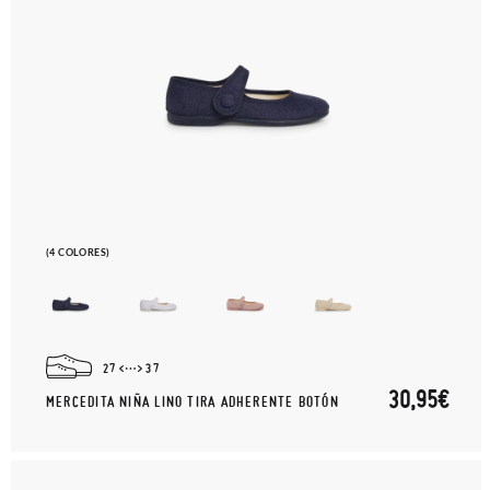
recogeremos la primera, sin gastos, en unos pocos días!
En caso de que no quieras Cambio sino Devolución, también
serán gratuitas, ¡no tienes que preocuparte por nada! Puedes
solicitarlas desde el mismo enlace del párrafo anterior y nos
encargamos de enviarte un mensajero para que te recoja el
paquete.
(4 COLORES)
27
37
30,95€
MERCEDITA NIÑA LINO TIRA ADHERENTE BOTÓN