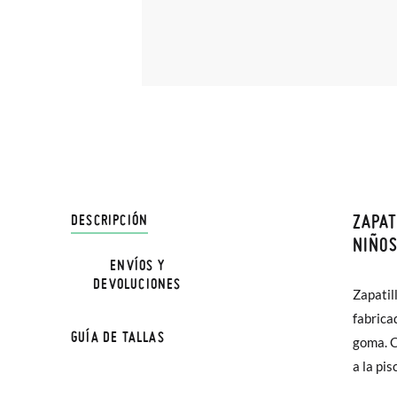
ZAPAT
DESCRIPCIÓN
En Pisa
NIÑO
hasta e
ENVÍOS Y
DEVOLUCIONES
Además 
Zapatil
las azule
poco má
fabrica
GUÍA DE TALLAS
En Bale
goma. C
Zapatil
a la pi
Sólo en