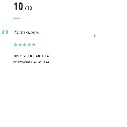
10
1
/10
Tacto suave.
Un p
niña
JOSEP VICENT, ANTELLA
DE 27/06/2025 - A LAS 11:44
SARA,
DE 26/0