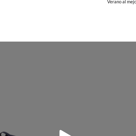
Verano al mejo
y si cuando te lleguen no te valen, sólo tienes que entrar en la sección
viarnos la petición de cambio. Nuestro equipo Atención al Cliente s
18
19
20
21
22
23
24
 te recogeremos la primera, sin gastos, en unos pocos días!
10,6
11,3
12,0
12,6
13,3
14,0
14,6
 de que no quieras Cambio sino Devolución, también serán gratuitas,
solicitarlas desde el mismo enlace del párrafo anterior y nos encar
el paquete.