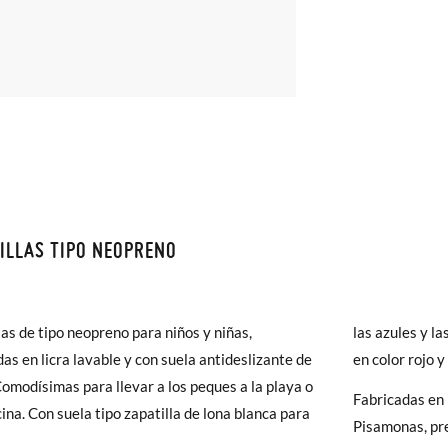
ILLAS TIPO NEOPRENO
monas todos los Envíos son GRATIS y los Cambios de Talla/Color tam
S
n 60 días. ¡Te acercamos nuestra tienda física hasta la puerta de tu c
del envío estándar gratuito (2-3 días laborables), en caso de que pre
las de tipo neopreno para niños y niñas,
s y las tostadas, y suela al tono para los modelos
s (3,95€) elegir Envío Urgente en Península.
das en licra lavable y con suela antideslizante de
en color rojo y
ares el tiempo de envío es de 3-4 días laborables.
omodísimas para llevar a los peques a la playa o
Fabricadas en 
las Niños tipo Neopreno
scina. Con suela tipo zapatilla de lona blanca para
Pisamonas, pre
 Pisamonas envíos y cambios gratis, sin importe mínimo, sin preguntas.