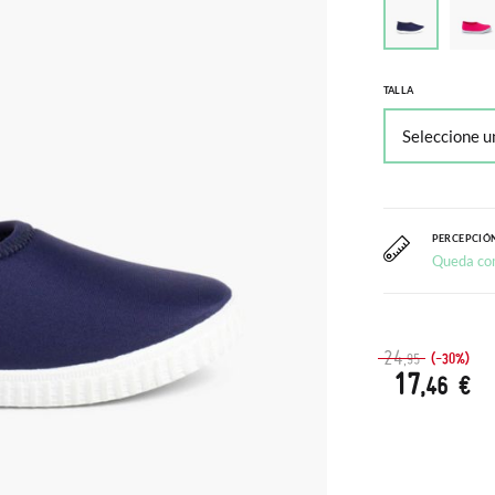
TALLA
PERCEPCIÓN
Queda co
24
(-30%)
,95
17
,46 €