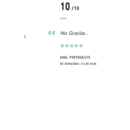
10
/10
a las
No. Gracias. .
AIDA, PORTUGALETE
DE 30/06/2026 - A LAS 14:26