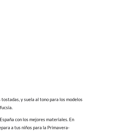
bién son GRATIS y puedes realizarlos
asa!
fieras acelerar el envío, puedes por muy
 fucsia.
España con los mejores materiales. En
para a tus niños para la Primavera-
 El precio final será el de los zapatos que