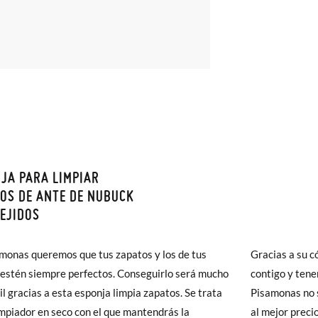
JA PARA LIMPIAR
monas todos los Envíos son GRATIS y los Cambios de Talla/Color tam
OS DE ANTE DE NUBUCK
n 60 días. ¡Te acercamos nuestra tienda física hasta la puerta de tu c
TEJIDOS
del envío estándar gratuito (2-3 días laborables), en caso de que pre
monas queremos que tus zapatos y los de tus
s (3,95€) elegir Envío Urgente en Península.
Gracias a su 
estén siempre perfectos. Conseguirlo será mucho
ares el tiempo de envío es de 3-4 días laborables.
contigo y tene
il gracias a esta esponja limpia zapatos. Se trata
Pisamonas no s
impiador en seco con el que mantendrás la
 Pisamonas envíos y cambios gratis, sin importe mínimo, sin preguntas.
al mejor preci