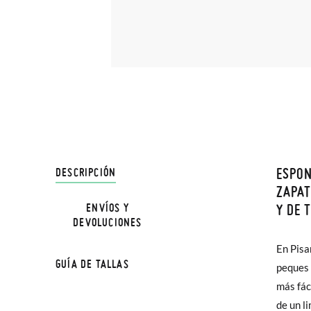
ESPON
DESCRIPCIÓN
En Pisa
ZAPAT
hasta e
Y DE 
ENVÍOS Y
DEVOLUCIONES
Además 
En Pisa
poco má
GUÍA DE TALLAS
peques 
En Bale
más fác
de un l
Sólo en