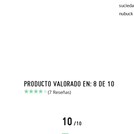
sucieda
elijas, 
nubuck 
para en
talla y
En caso
Puedes 
recoja 
PRODUCTO VALORADO EN: 8 DE 10
(7 Reseñas)
10
/10