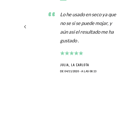
Lo he usado en seco ya que
no se si se puede mojar, y
aún asi el resultado me ha
gustado .
A
JULIA, LA CARLOTA
DE 04/11/2020 - A LAS 08:13