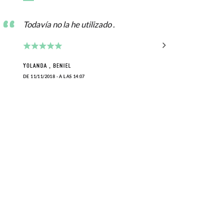
Todavía no la he utilizado .
Que
limp
YOLANDA , BENIEL
DE 11/11/2018 - A LAS 14:07
ESTHE
DE 29/0