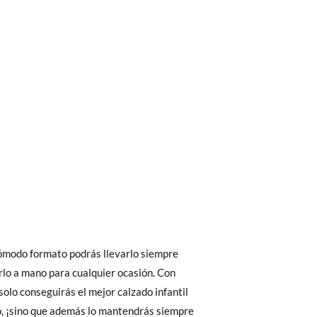
bién son GRATIS y puedes realizarlos
asa!
fieras acelerar el envío, puedes por muy
cómodo formato podrás llevarlo siempre
rlo a mano para cualquier ocasión. Con
olo conseguirás el mejor calzado infantil
 El precio final será el de los zapatos que
o, ¡sino que además lo mantendrás siempre