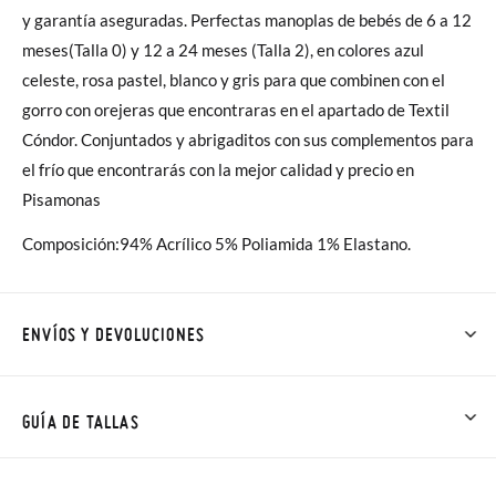
y garantía aseguradas. Perfectas manoplas de bebés de 6 a 12
meses(Talla 0) y 12 a 24 meses (Talla 2), en colores azul
celeste, rosa pastel, blanco y gris para que combinen con el
gorro con orejeras que encontraras en el apartado de Textil
Cóndor. Conjuntados y abrigaditos con sus complementos para
el frío que encontrarás con la mejor calidad y precio en
Pisamonas
Composición:94% Acrílico 5% Poliamida 1% Elastano.
ENVÍOS Y DEVOLUCIONES
En Pisamonas todos los Envíos son GRATIS y los Cambios de
Talla/Color también son GRATIS y puedes realizarlos hasta en
GUÍA DE TALLAS
60 días. ¡Te acercamos nuestra tienda física hasta la puerta de
tu casa!