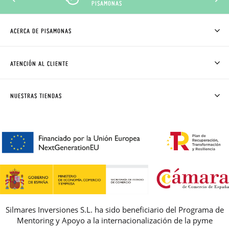
PISAMONAS
ACERCA DE PISAMONAS
QUIÉNES SOMOS
CÓMO COMPRAR
ATENCIÓN AL CLIENTE
DONDE ESTÁ MI PEDIDO
ENVÍOS Y CAMBIOS GRATIS
SOLICITAR CAMBIO O DEVOLUCIÓN
CLUB PISAMONAS
NUESTRAS TIENDAS
CONTACTO
BLOG & NOTICIAS
HORARIO
PREMIOS
PREGUNTAS FRECUENTES
AVISO LEGAL, PRIVACIDAD Y COOKIES
GUIA DE TALLAS
REBAJAS
Silmares Inversiones S.L. ha sido beneficiario del Programa de
Mentoring y Apoyo a la internacionalización de la pyme