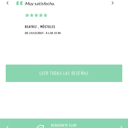
Muy satisfecha.
encargamos de enviarte un mensajero para que te recoja el
paquete.
BEATRIZ , MÓSTOLES
DE 21/12/2025 - A LAS 15:40
LEER TODAS LAS RESEÑAS
DESCUENTO CLUB