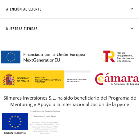
CÓMO COMPRAR
ATENCIÓN AL CLIENTE
DONDE ESTÁ MI PEDIDO
ENVÍOS Y CAMBIOS GRATIS
SOLICITAR CAMBIO O DEVOLUCIÓN
CLUB PISAMONAS
NUESTRAS TIENDAS
CONTACTO
BLOG & NOTICIAS
HORARIO
PREMIOS
PREGUNTAS FRECUENTES
AVISO LEGAL, PRIVACIDAD Y COOKIES
GUIA DE TALLAS
REBAJAS
Silmares Inversiones S.L. ha sido beneficiario del Programa de
Mentoring y Apoyo a la internacionalización de la pyme