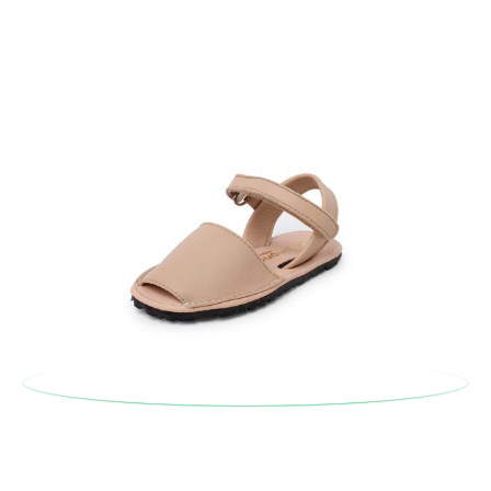
En caso de que no quieras Cambio sino Devolución, también
serán gratuitas, ¡no tienes que preocuparte por nada! Puedes
solicitarlas desde el mismo enlace del párrafo anterior y nos
encargamos de enviarte un mensajero para que te recoja el
paquete.