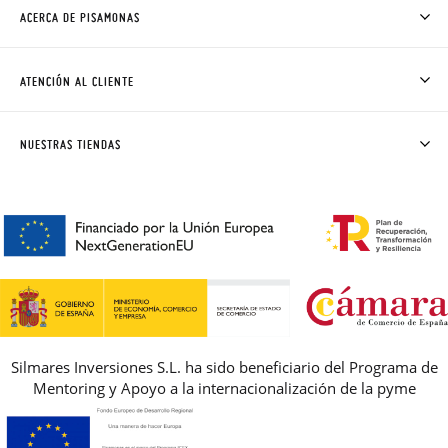
ACERCA DE PISAMONAS
QUIÉNES SOMOS
CÓMO COMPRAR
ATENCIÓN AL CLIENTE
DONDE ESTÁ MI PEDIDO
ENVÍOS Y CAMBIOS GRATIS
SOLICITAR CAMBIO O DEVOLUCIÓN
CLUB PISAMONAS
NUESTRAS TIENDAS
CONTACTO
BLOG & NOTICIAS
HORARIO
PREMIOS
PREGUNTAS FRECUENTES
AVISO LEGAL, PRIVACIDAD Y COOKIES
GUIA DE TALLAS
REBAJAS
Silmares Inversiones S.L. ha sido beneficiario del Programa de
Mentoring y Apoyo a la internacionalización de la pyme