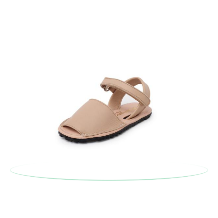
En caso de que no quieras Cambio sino Devolución, también
serán gratuitas, ¡no tienes que preocuparte por nada! Puedes
solicitarlas desde el mismo enlace del párrafo anterior y nos
encargamos de enviarte un mensajero para que te recoja el
paquete.