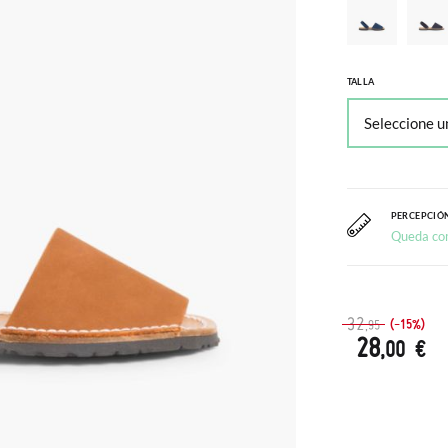
TALLA
PERCEPCIÓN
Queda co
32
(-15%)
,95
28
,00 €