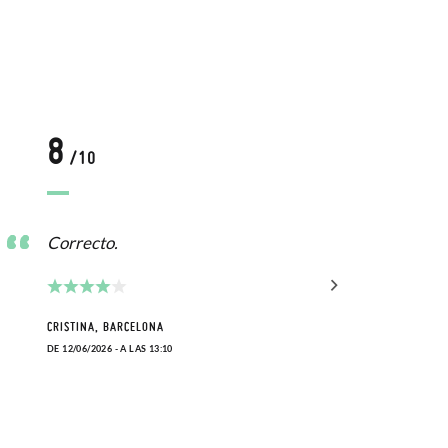
8
8
/10
/
Correcto.
Esta
CRISTINA, BARCELONA
ROSA,
DE 12/06/2026 - A LAS 13:10
DE 07/0