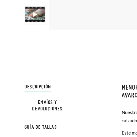
MENO
DESCRIPCIÓN
En Pisa
AVAR
hasta e
ENVÍOS Y
NOTA: L
DEVOLUCIONES
Además 
Nuestra
la medi
poco má
calzado
GUÍA DE TALLAS
En Bale
Menorqu
Este mo