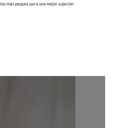
 los más peques para una mejor sujeción
 El precio final será el de los zapatos que
Cambios & Devoluciones
de nuestra web
38
39
40
41
42
43
44
45
e encargará de todo: te mandaremos otra
6
24,2
24,9
25,7
26,4
27,0
27,7
28,5
29,3
 ¡no tienes que preocuparte por nada!
gamos de enviarte un mensajero para que te