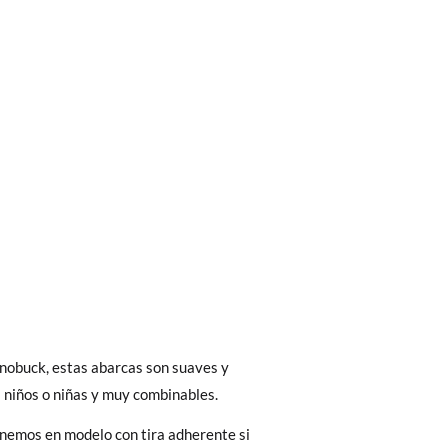
bién son GRATIS y puedes realizarlos
asa!
 interior del zapato, para que compares con
fieras acelerar el envío, puedes por muy
nobuck, estas abarcas son suaves y
as, no con la suela por fuera.
 niños o niñas y muy combinables.
)
nemos en modelo con tira adherente si