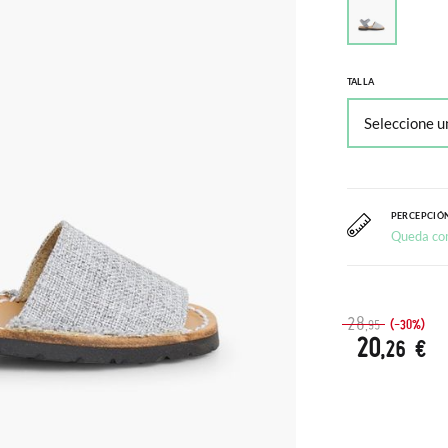
TALLA
PERCEPCIÓN
Queda co
28
(-30%)
,95
20
,26 €