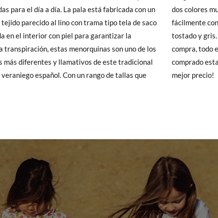
y si cuando te lleguen no te valen, sólo tienes que entrar en la sección
as para el día a día. La pala está fabricada con un
ores muy suaves y cálidos para combinarlas muy
20
21
22
23
24
25
26
viarnos la petición de cambio. Nuestro equipo Atención al Cliente s
 tejido parecido al lino con trama tipo tela de saco
nte con toda la ropa de temporada de tu peque:
 te recogeremos la primera, sin gastos, en unos pocos días!
a en el interior con piel para garantizar la
y gris. No esperes más y añádelas a tu carrito de
12,2
12,8
13,5
14,2
14,8
15,5
16,1
a transpiración, estas menorquinas son uno de los
, todo el mundo te preguntará dónde has
 de que no quieras Cambio sino Devolución, también serán gratuitas,
 más diferentes y llamativos de este tradicional
o estas menorquinas de niño a la moda ¡y con el
solicitarlas desde el mismo enlace del párrafo anterior y nos encar
ego español. Con un rango de tallas que
mejor precio!
el paquete.