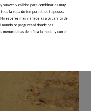
Cambios & Devoluciones
de nuestra web
27
28
29
30
e encargará de todo: te mandaremos otra
16,8
17,5
18,2
18,8
 ¡no tienes que preocuparte por nada!
gamos de enviarte un mensajero para que te