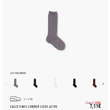
(21 COLORES)
14
(-10%)
7,
90€
7,11€
CALCETINES CONDOR LISOS ALTOS