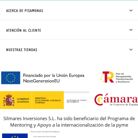
ACERCA DE PISAMONAS
QUIÉNES SOMOS
CÓMO COMPRAR
ATENCIÓN AL CLIENTE
DONDE ESTÁ MI PEDIDO
ENVÍOS Y CAMBIOS GRATIS
SOLICITAR CAMBIO O DEVOLUCIÓN
CLUB PISAMONAS
NUESTRAS TIENDAS
CONTACTO
BLOG & NOTICIAS
HORARIO
PREMIOS
PREGUNTAS FRECUENTES
AVISO LEGAL, PRIVACIDAD Y COOKIES
GUIA DE TALLAS
REBAJAS
Silmares Inversiones S.L. ha sido beneficiario del Programa de
Mentoring y Apoyo a la internacionalización de la pyme