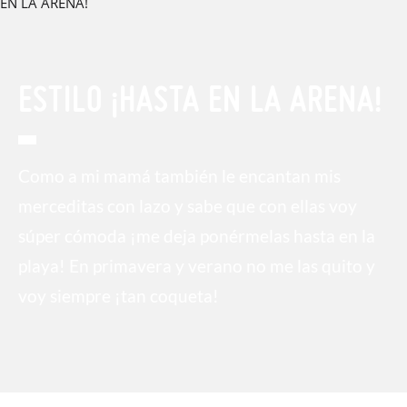
ESTILO ¡HASTA EN LA ARENA!
Como a mi mamá también le encantan mis
merceditas con lazo y sabe que con ellas voy
súper cómoda ¡me deja ponérmelas hasta en la
playa! En primavera y verano no me las quito y
voy siempre ¡tan coqueta!