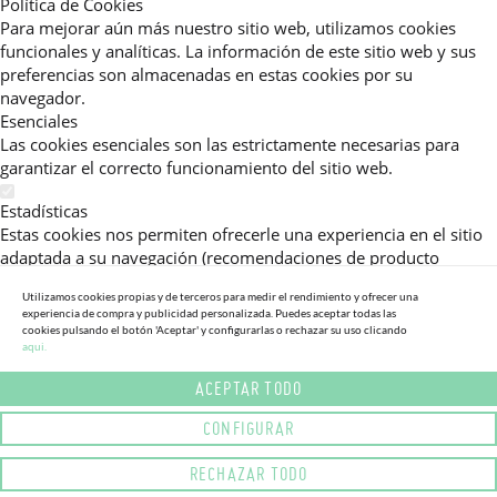
Política de Cookies
Para mejorar aún más nuestro sitio web, utilizamos cookies
funcionales y analíticas. La información de este sitio web y sus
preferencias son almacenadas en estas cookies por su
navegador.
Esenciales
Las cookies esenciales son las estrictamente necesarias para
garantizar el correcto funcionamiento del sitio web.
Estadísticas
Estas cookies nos permiten ofrecerle una experiencia en el sitio
adaptada a su navegación (recomendaciones de producto
personalizadas, énfasis en categorías frecuentemente
Utilizamos cookies propias y de terceros para medir el rendimiento y ofrecer una
consultadas, etc).Al activar esta cookie, nos ayuda a mejorar aún
experiencia de compra y publicidad personalizada. Puedes aceptar todas las
más su experiencia.
cookies pulsando el botón 'Aceptar' y configurarlas o rechazar su uso clicando
aqui.
Publicitarias
ACEPTAR TODO
Estas cookies permiten a nuestros socios publicitarios enviarle
mensajes específicos y personalizados.
CONFIGURAR
Política de Privacidad
RECHAZAR TODO
Lea más sobre el uso de cookies en este sitio web en nuestra