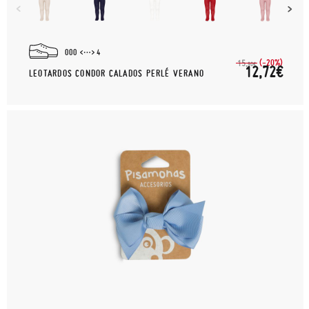
000
4
(-20%)
15,
90€
12,72€
LEOTARDOS CONDOR CALADOS PERLÉ VERANO