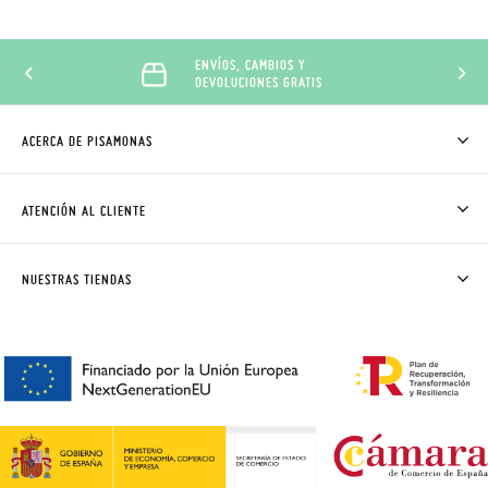
ENVÍOS, CAMBIOS Y
DEVOLUCIONES GRATIS
ACERCA DE PISAMONAS
QUIÉNES SOMOS
CÓMO COMPRAR
ATENCIÓN AL CLIENTE
DONDE ESTÁ MI PEDIDO
ENVÍOS Y CAMBIOS GRATIS
SOLICITAR CAMBIO O DEVOLUCIÓN
CLUB PISAMONAS
NUESTRAS TIENDAS
CONTACTO
BLOG & NOTICIAS
HORARIO
PREMIOS
PREGUNTAS FRECUENTES
AVISO LEGAL, PRIVACIDAD Y COOKIES
GUIA DE TALLAS
REBAJAS