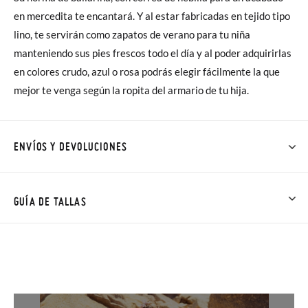
en mercedita te encantará. Y al estar fabricadas en tejido tipo
lino, te servirán como zapatos de verano para tu niña
manteniendo sus pies frescos todo el día y al poder adquirirlas
en colores crudo, azul o rosa podrás elegir fácilmente la que
mejor te venga según la ropita del armario de tu hija.
ENVÍOS Y DEVOLUCIONES
En Pisamonas todos los Envíos son GRATIS y los Cambios de
Talla/Color también son GRATIS y puedes realizarlos hasta en
GUÍA DE TALLAS
60 días. ¡Te acercamos nuestra tienda física hasta la puerta de
tu casa!
NOTA: Las medidas de la tabla son de este modelo en
concreto, y de la suela interior del zapato, para que compares
Además del envío estándar gratuito (2-3 días laborables), en
con la medida del pie de tu peque o con la suela interna de
caso de que prefieras acelerar el envío, puedes por muy poco
otros zapatos que tengas, no con la suela por fuera.