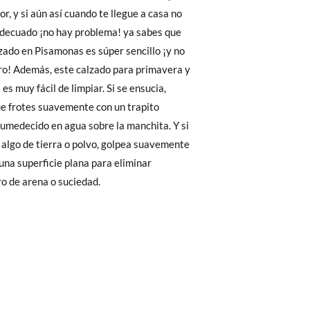
Cambios & Devoluciones
de nuestra web
20,7
21,2
21,9
22,6
e encargará de todo: te mandaremos otra
 ¡no tienes que preocuparte por nada!
gamos de enviarte un mensajero para que te
ro de arena o suciedad.