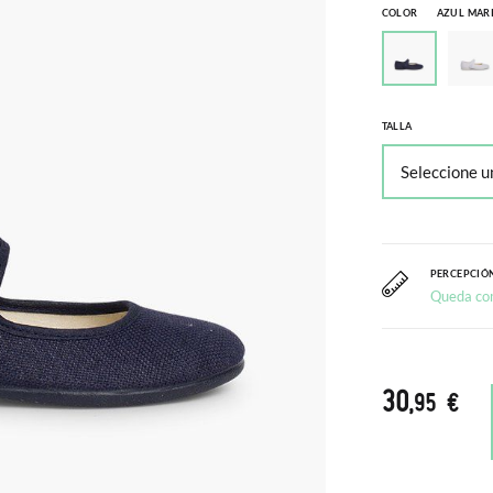
COLOR
AZUL MAR
TALLA
PERCEPCIÓN
Queda co
30
,95 €