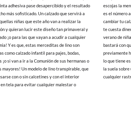
y si cuando te lleguen no te valen, sólo tienes que entrar en la sección
va pase desapercibido y el resultado
si aún así cuando te llegue a casa no
16,7
17,3
17,9
18,5
19,1
19,7
20,2
viarnos la petición de cambio. Nuestro equipo Atención al Cliente s
sofisticado. Un calzado que servirá a
decuado ¡no hay problema! ya sabes que
 te recogeremos la primera, sin gastos, en unos pocos días!
quellas niñas que este año van a realizar la
tu calzado en Pisamonas es súper sencillo ¡y no
n y quieran lucir este diseño tan primaveral y
ta dinero! Además, este calzado para primavera y
 de que no quieras Cambio sino Devolución, también serán gratuitas,
cado ¡o para las que vayan a acudir a cualquier
de niña es muy fácil de limpiar. Si se ensucia,
solicitarlas desde el mismo enlace del párrafo anterior y nos encar
ia! Y es que, estas merceditas de lino son
 con que frotes suavemente con un trapito
el paquete.
as como calzado infantil para pajes, bodas,
nte humedecido en agua sobre la manchita. Y si
s ¡o si van a ir a la Comunión de sus hermanas o
tiene es algo de tierra o polvo, golpea suavemente
modelo de lino transpirable, que
superficie plana para eliminar
sarse con o sin calcetines y con el interior
cualquier rast
 en tela para evitar cualquier malestar o