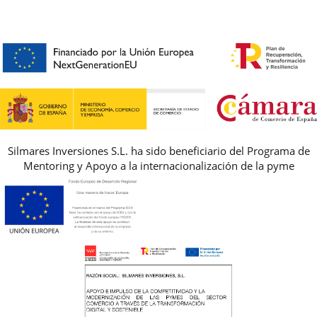
CONTACTO
BLOG & NOTICIAS
HORARIO
PREMIOS
PREGUNTAS FRECUENTES
AVISO LEGAL, PRIVACIDAD Y COOKIES
GUIA DE TALLAS
REBAJAS
Silmares Inversiones S.L. ha sido beneficiario del Programa de
Mentoring y Apoyo a la internacionalización de la pyme