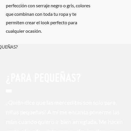
perfección con serraje negro o gris, colores
que combinan con toda tu ropa y te
permiten crear el look perfecto para
cualquier ocasión.
¿PARA PEQUEÑAS?
¿Quién dice que las merceditas son solo para
niñas pequeñas? A mí me encanta ponerme las
mías cuando quiero ir bien arreglada. Me hacen