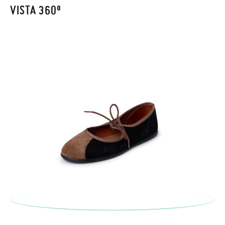
recogeremos la primera, sin gastos, en unos pocos días!
VISTA 360º
En caso de que no quieras Cambio sino Devolución, también
serán gratuitas, ¡no tienes que preocuparte por nada! Puedes
solicitarlas desde el mismo enlace del párrafo anterior y nos
encargamos de enviarte un mensajero para que te recoja el
paquete.