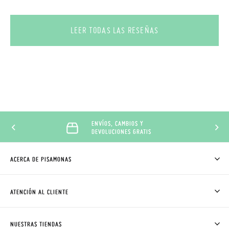
LEER TODAS LAS RESEÑAS
ENVÍOS, CAMBIOS Y
DEVOLUCIONES GRATIS
ACERCA DE PISAMONAS
QUIÉNES SOMOS
CÓMO COMPRAR
ATENCIÓN AL CLIENTE
DONDE ESTÁ MI PEDIDO
ENVÍOS Y CAMBIOS GRATIS
SOLICITAR CAMBIO O DEVOLUCIÓN
CLUB PISAMONAS
NUESTRAS TIENDAS