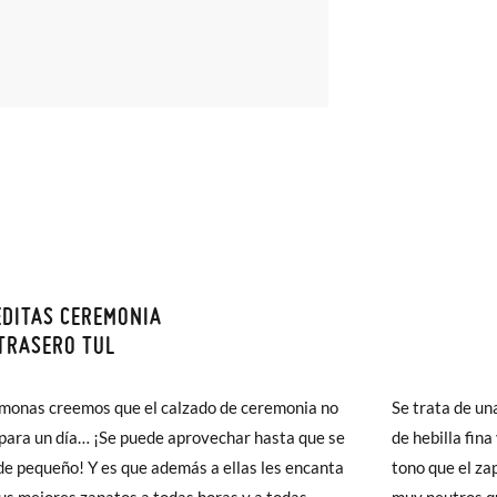
DITAS CEREMONIA
monas todos los Envíos son GRATIS y los Cambios de Talla/Color tam
TRASERO TUL
n 60 días. ¡Te acercamos nuestra tienda física hasta la puerta de tu c
del envío estándar gratuito (2-3 días laborables), en caso de que pre
monas creemos que el calzado de ceremonia no
Se trata de un
s (3,95€) elegir Envío Urgente en Península.
 para un día… ¡Se puede aprovechar hasta que se
de hebilla fina
ares el tiempo de envío es de 3-4 días laborables.
de pequeño! Y es que además a ellas les encanta
tono que el za