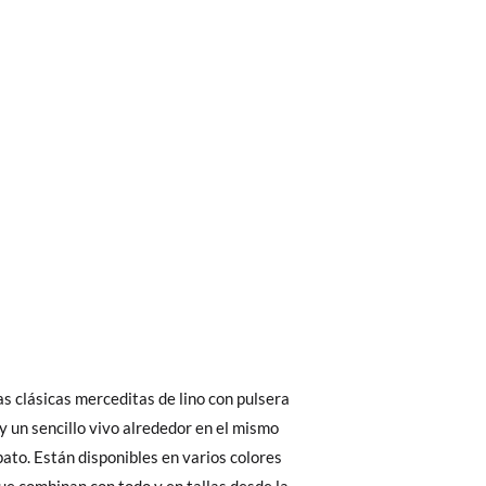
bién son GRATIS y puedes realizarlos
asa!
fieras acelerar el envío, puedes por muy
as clásicas merceditas de lino con pulsera
 y un sencillo vivo alrededor en el mismo
pato. Están disponibles en varios colores