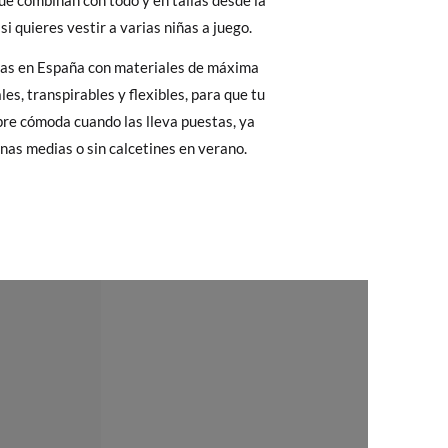
e combinan con todo y en tallas desde la
2
33
34
35
36
 El precio final será el de los zapatos que
 si quieres vestir a varias niñas a juego.
Cambios & Devoluciones
de nuestra web
,4
21,2
21,8
22,4
23,1
das en España con materiales de máxima
e encargará de todo: te mandaremos otra
les, transpirables y flexibles, para que tu
pre cómoda cuando las lleva puestas, ya
inas medias o sin calcetines en verano.
 ¡no tienes que preocuparte por nada!
gamos de enviarte un mensajero para que te