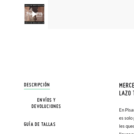
MERCE
DESCRIPCIÓN
En Pisa
LAZO 
hasta e
ENVÍOS Y
DEVOLUCIONES
Además 
En Pisa
poco má
es solo
GUÍA DE TALLAS
En Bale
les que