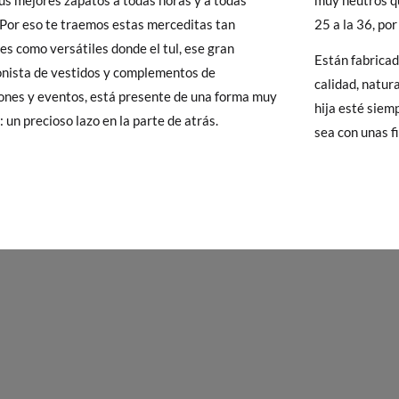
sus mejores zapatos a todas horas y a todas
muy neutros qu
25
26
27
28
29
30
31
3
 Pisamonas envíos y cambios gratis, sin importe mínimo, sin preguntas.
 Por eso te traemos estas merceditas tan
25 a la 36, por
y si cuando te lleguen no te valen, sólo tienes que entrar en la sección
es como versátiles donde el tul, ese gran
16,0
16,6
17,2
17,8
18,4
19,2
19,8
20
Están fabrica
viarnos la petición de cambio. Nuestro equipo Atención al Cliente s
nista de vestidos y complementos de
calidad, natura
 te recogeremos la primera, sin gastos, en unos pocos días!
nes y eventos, está presente de una forma muy
hija esté siem
: un precioso lazo en la parte de atrás.
sea con unas f
 de que no quieras Cambio sino Devolución, también serán gratuitas,
solicitarlas desde el mismo enlace del párrafo anterior y nos encar
el paquete.