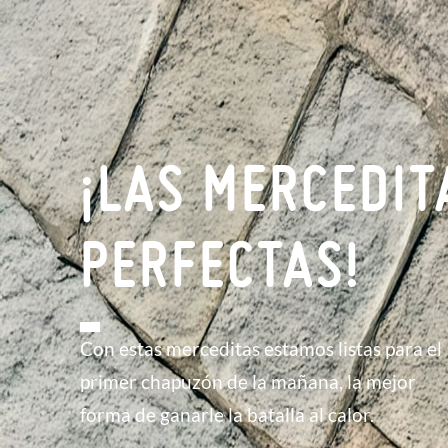
¡LAS MERCEDIT
PERFECTAS!
Con estas merceditas estamos listas para el
primer chapuzón de la mañana, la mejor
forma de ganarle la batalla al calor.