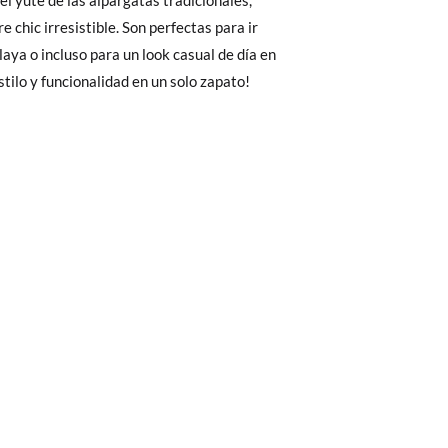
Cambios & Devoluciones
de nuestra web
e encargará de todo: te mandaremos otra
stilo y funcionalidad en un solo zapato!
 ¡no tienes que preocuparte por nada!
gamos de enviarte un mensajero para que te