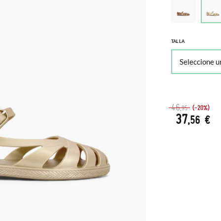
TALLA
46
(-20%)
,95
37
,56 €