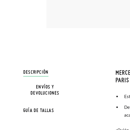
MERCE
DESCRIPCIÓN
En Pisa
PARIS
hasta e
ENVÍOS Y
DEVOLUCIONES
Además 
Es
poco má
Det
GUÍA DE TALLAS
En Bale
ac
Sólo en
¿Quién 
forma or