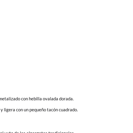
bién son GRATIS y puedes realizarlos
asa!
fieras acelerar el envío, puedes por muy
etalizado con hebilla ovalada dorada.
a y ligera con un pequeño tacón cuadrado.
 El precio final será el de los zapatos que