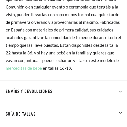
Comunión o en cualquier evento o ceremonia que tengáis a la
vista, pueden llevarlas con ropa menos formal cualquier tarde
de primavera o verano y aprovecharlas al máximo. Fabricadas
en España con materiales de primera calidad, sus cuidados
acabados garantizan la comodidad de tu peque durante todo el
tiempo que las lleve puestas. Están disponibles desde la talla
22 hasta la 36, y si hay una bebé en la familia y quieres que
vayan conjuntadas, puedes echar un vistazo a este modelo de
merceditas de bebé
en tallas 16-19.
ENVÍOS Y DEVOLUCIONES
En Pisamonas todos los Envíos son GRATIS y los Cambios de
Talla/Color también son GRATIS y puedes realizarlos hasta en
GUÍA DE TALLAS
60 días. ¡Te acercamos nuestra tienda física hasta la puerta de