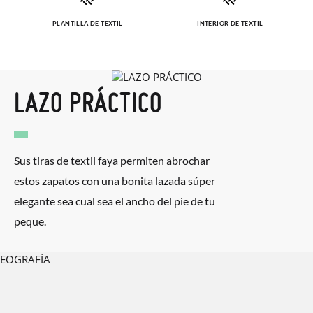
solicitarlas desde el mismo enlace del párrafo anterior y nos
PLANTILLA DE TEXTIL
INTERIOR DE TEXTIL
encargamos de enviarte un mensajero para que te recoja el
paquete.
LAZO PRÁCTICO
Sus tiras de textil faya permiten abrochar
estos zapatos con una bonita lazada súper
elegante sea cual sea el ancho del pie de tu
peque.