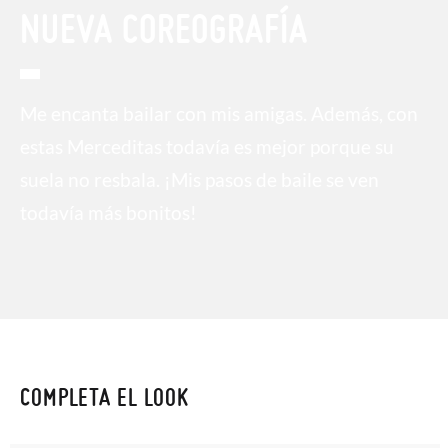
NUEVA COREOGRAFÍA
Me encanta bailar con mis amigas. Además, con
estas Merceditas todavía es mejor porque su
suela no resbala. ¡Mis pasos de baile se ven
todavía más bonitos!
COMPLETA EL LOOK