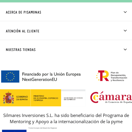
ACERCA DE PISAMONAS
QUIÉNES SOMOS
CÓMO COMPRAR
ATENCIÓN AL CLIENTE
DONDE ESTÁ MI PEDIDO
ENVÍOS Y CAMBIOS GRATIS
SOLICITAR CAMBIO O DEVOLUCIÓN
CLUB PISAMONAS
NUESTRAS TIENDAS
CONTACTO
BLOG & NOTICIAS
HORARIO
PREMIOS
PREGUNTAS FRECUENTES
AVISO LEGAL, PRIVACIDAD Y COOKIES
GUIA DE TALLAS
REBAJAS
Silmares Inversiones S.L. ha sido beneficiario del Programa de
Mentoring y Apoyo a la internacionalización de la pyme