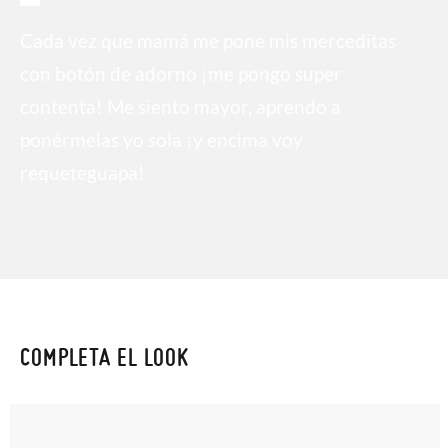
Cada vez que mamá me pone mis merceditas
con botón de adorno ¡me pongo super
contenta! Me siento mayor, aprendo a
ponérmelas yo sola ¡y encima voy
requeteguapa!
COMPLETA EL LOOK