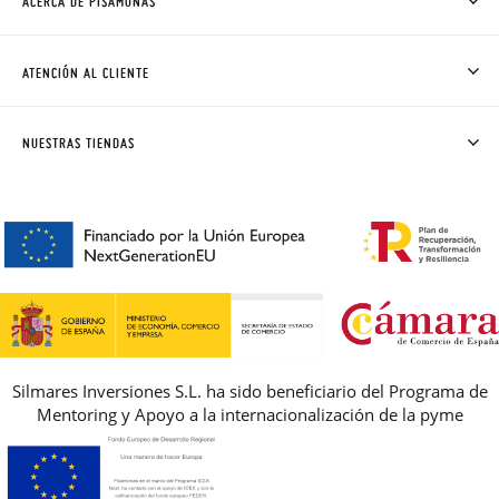
ACERCA DE PISAMONAS
QUIÉNES SOMOS
CÓMO COMPRAR
ATENCIÓN AL CLIENTE
DONDE ESTÁ MI PEDIDO
ENVÍOS Y CAMBIOS GRATIS
SOLICITAR CAMBIO O DEVOLUCIÓN
CLUB PISAMONAS
NUESTRAS TIENDAS
CONTACTO
BLOG & NOTICIAS
HORARIO
PREMIOS
PREGUNTAS FRECUENTES
AVISO LEGAL, PRIVACIDAD Y COOKIES
GUIA DE TALLAS
REBAJAS
Silmares Inversiones S.L. ha sido beneficiario del Programa de
Mentoring y Apoyo a la internacionalización de la pyme