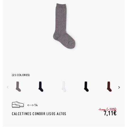
(21 COLORES)
14
(-10%)
7,
90€
7,11€
CALCETINES CONDOR LISOS ALTOS