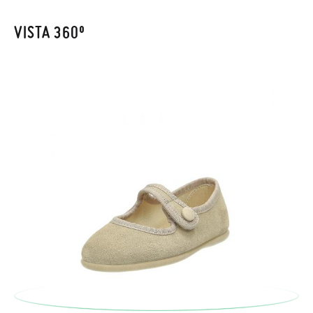
Cliente se encargará de todo: te mandaremos otra talla y te
recogeremos la primera, sin gastos, en unos pocos días!
VISTA 360º
En caso de que no quieras Cambio sino Devolución, también
serán gratuitas, ¡no tienes que preocuparte por nada! Puedes
solicitarlas desde el mismo enlace del párrafo anterior y nos
encargamos de enviarte un mensajero para que te recoja el
paquete.