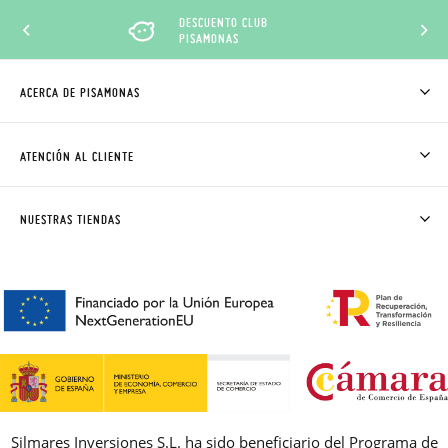
DESCUENTO CLUB
PISAMONAS
ACERCA DE PISAMONAS
QUIÉNES SOMOS
CÓMO COMPRAR
ATENCIÓN AL CLIENTE
DONDE ESTÁ MI PEDIDO
ENVÍOS Y CAMBIOS GRATIS
SOLICITAR CAMBIO O DEVOLUCIÓN
CLUB PISAMONAS
NUESTRAS TIENDAS
CONTACTO
BLOG & NOTICIAS
HORARIO
PREMIOS
PREGUNTAS FRECUENTES
AVISO LEGAL, PRIVACIDAD Y COOKIES
GUIA DE TALLAS
REBAJAS
Silmares Inversiones S.L. ha sido beneficiario del Programa de