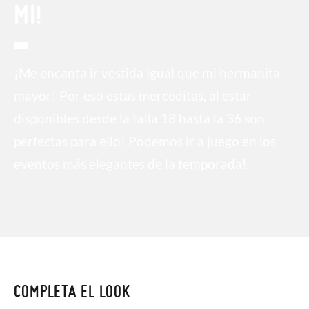
MI!
¡Me encanta ir vestida igual que mi hermanita
mayor! Por eso estas merceditas, al estar
disponibles desde la talla 18 hasta la 36 son
perfectas para ello! Podemos ir a juego en los
eventos más elegantes de la temporada!
COMPLETA EL LOOK