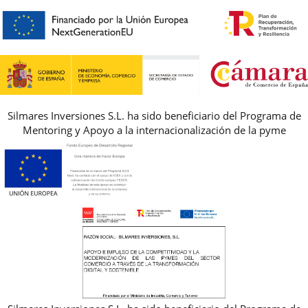
PREMIOS
PREGUNTAS FRECUENTES
AVISO LEGAL, PRIVACIDAD Y COOKIES
GUIA DE TALLAS
REBAJAS
Silmares Inversiones S.L. ha sido beneficiario del Programa de
Mentoring y Apoyo a la internacionalización de la pyme