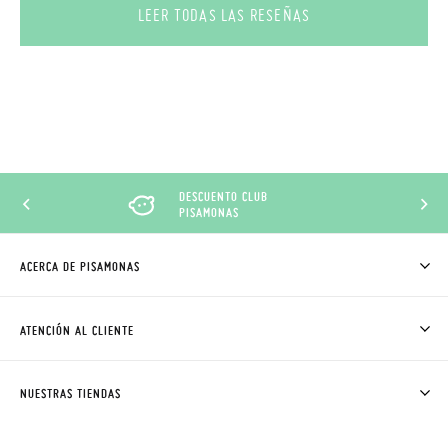
LEER TODAS LAS RESEÑAS
DESCUENTO CLUB
PISAMONAS
ACERCA DE PISAMONAS
QUIÉNES SOMOS
CÓMO COMPRAR
ATENCIÓN AL CLIENTE
DONDE ESTÁ MI PEDIDO
ENVÍOS Y CAMBIOS GRATIS
SOLICITAR CAMBIO O DEVOLUCIÓN
CLUB PISAMONAS
NUESTRAS TIENDAS
CONTACTO
BLOG & NOTICIAS
HORARIO