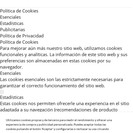
Política de Cookies
Esenciales
Estadísticas
Publicitarias
Política de Privacidad
Política de Cookies
Para mejorar aún más nuestro sitio web, utilizamos cookies
funcionales y analíticas. La información de este sitio web y sus
preferencias son almacenadas en estas cookies por su
navegador.
Esenciales
Las cookies esenciales son las estrictamente necesarias para
garantizar el correcto funcionamiento del sitio web.
Estadísticas
Estas cookies nos permiten ofrecerle una experiencia en el sitio
adaptada a su navegación (recomendaciones de producto
personalizadas, énfasis en categorías frecuentemente
Utilizamos cookies propias y de terceros para medir el rendimiento y ofrecer una
consultadas, etc).Al activar esta cookie, nos ayuda a mejorar aún
experiencia de compra y publicidad personalizada. Puedes aceptar todas las
más su experiencia.
cookies pulsando el botón 'Aceptar' y configurarlas o rechazar su uso clicando