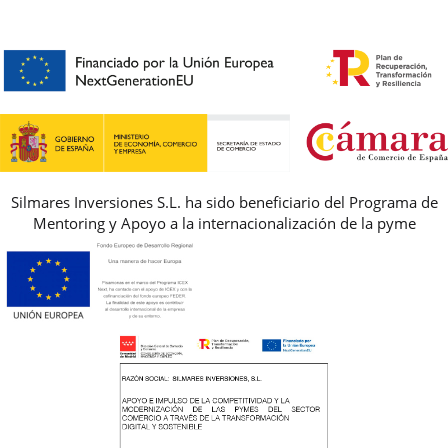
CONTACTO
BLOG & NOTICIAS
HORARIO
PREMIOS
PREGUNTAS FRECUENTES
AVISO LEGAL, PRIVACIDAD Y COOKIES
GUIA DE TALLAS
REBAJAS
Silmares Inversiones S.L. ha sido beneficiario del Programa de
Mentoring y Apoyo a la internacionalización de la pyme