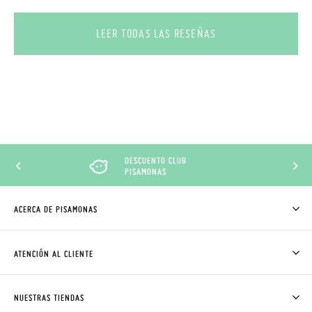
LEER TODAS LAS RESEÑAS
DESCUENTO CLUB
PISAMONAS
ACERCA DE PISAMONAS
QUIÉNES SOMOS
CÓMO COMPRAR
ATENCIÓN AL CLIENTE
DONDE ESTÁ MI PEDIDO
ENVÍOS Y CAMBIOS GRATIS
SOLICITAR CAMBIO O DEVOLUCIÓN
CLUB PISAMONAS
NUESTRAS TIENDAS