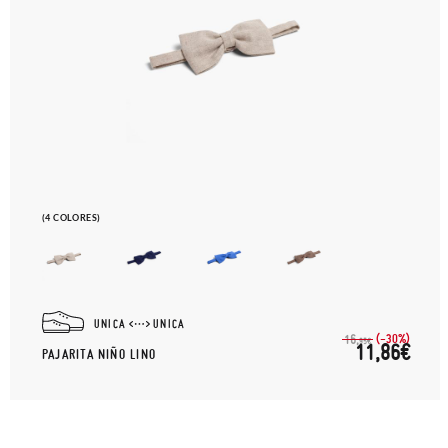
(4 COLORES)
UNICA
UNICA
(-30%)
16,
95€
11,86€
PAJARITA NIÑO LINO