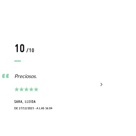
10
1
/10
Preciosos.
Buen
SARA, LLEIDA
SEYLA
DE 27/12/2025 - A LAS 16:04
DE 16/0