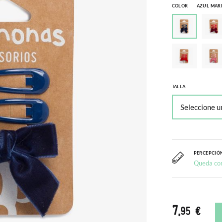
COLOR
AZUL MAR
TALLA
PERCEPCIÓN
Queda co
7
,95 €