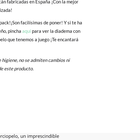
tán fabricadas en España ¡Con la mejor
Cambios & Devoluciones
de nuestra web
izada!
e encargará de todo: te mandaremos otra
pack!¡Son facilísimas de poner! Y si te ha
eño, pincha
aquí
para ver la diadema con
pelo que tenemos a juego ¡Te encantará
 ¡no tienes que preocuparte por nada!
gamos de enviarte un mensajero para que te
 higiene, no se admiten cambios ni
e este producto.