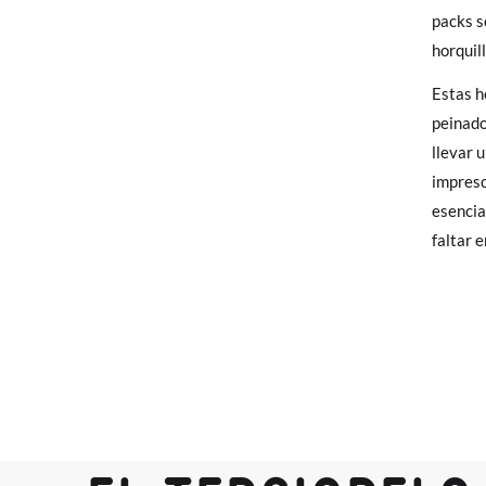
elijas, 
packs s
para en
horquil
talla y
Estas h
peinado
En caso
llevar 
Puedes 
impresc
recoja 
esencia
faltar 