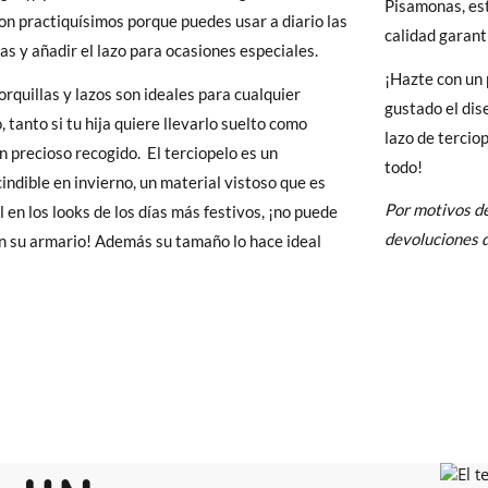
Pisamonas, es
y si cuando te lleguen no te valen, sólo tienes que entrar en la sección
on practiquísimos porque puedes usar a diario las
calidad garant
viarnos la petición de cambio. Nuestro equipo Atención al Cliente s
las y añadir el lazo para ocasiones especiales.
¡Hazte con un 
 te recogeremos la primera, sin gastos, en unos pocos días!
orquillas y lazos son ideales para cualquier
gustado el dis
, tanto si tu hija quiere llevarlo suelto como
lazo de tercio
 de que no quieras Cambio sino Devolución, también serán gratuitas,
un precioso recogido. El terciopelo es un
todo!
solicitarlas desde el mismo enlace del párrafo anterior y nos encar
indible en invierno, un material vistoso que es
el paquete.
Por motivos de
l en los looks de los días más festivos, ¡no puede
devoluciones d
en su armario! Además su tamaño lo hace ideal