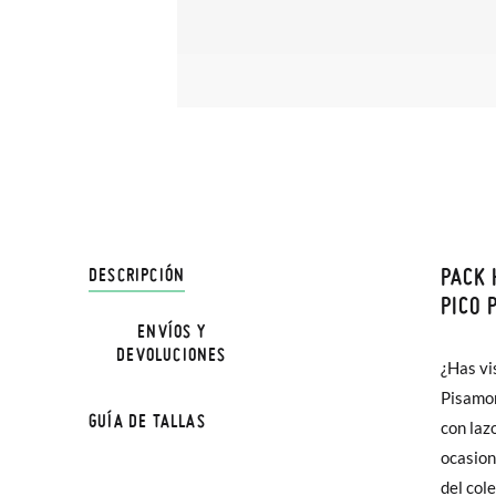
PACK 
DESCRIPCIÓN
En Pisa
PICO 
hasta e
ENVÍOS Y
DEVOLUCIONES
Además 
¿Has vi
poco má
Pisamon
GUÍA DE TALLAS
En Bale
con laz
ocasion
Sólo en
del col