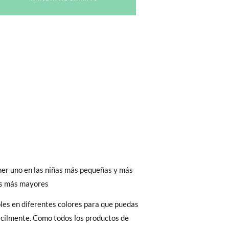
bién son GRATIS y puedes realizarlos
asa!
fieras acelerar el envío, puedes por muy
ner uno en las niñas más pequeñas y más
as más mayores
les en diferentes colores para que puedas
ácilmente. Como todos los productos de
 El precio final será el de los zapatos que