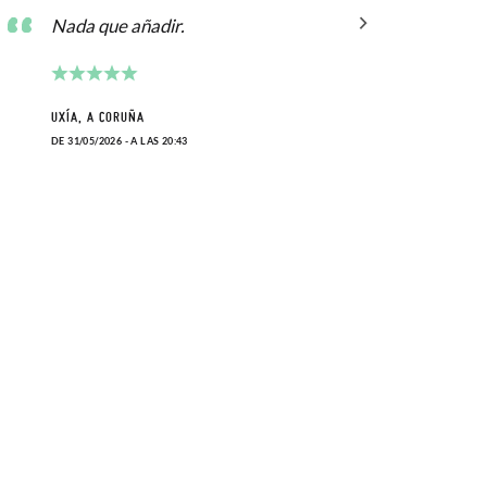
Nada que añadir.
Muy 
UXÍA, A CORUÑA
ALBA,
DE 31/05/2026 - A LAS 20:43
DE 07/0