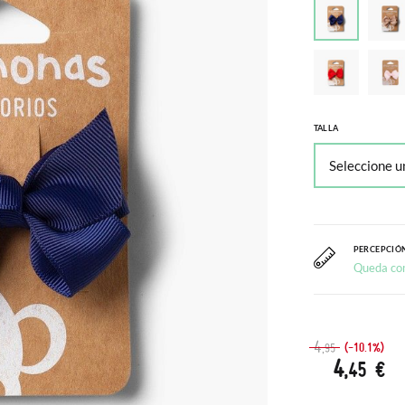
TALLA
PERCEPCIÓN
Queda co
4
(-10.1%)
,95
4
,45 €