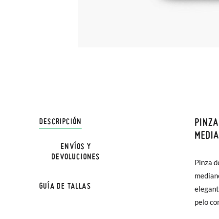
PINZA
DESCRIPCIÓN
En Pisa
MEDI
hasta e
ENVÍOS Y
DEVOLUCIONES
Además 
Pinza d
poco má
mediano
GUÍA DE TALLAS
En Bale
elegant
pelo co
Sólo en