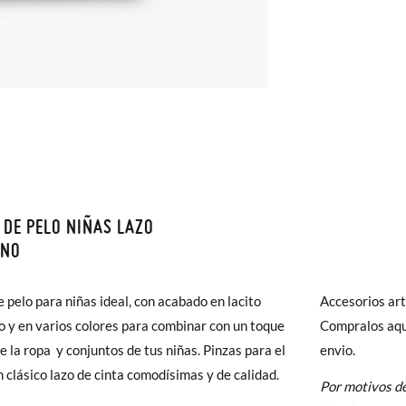
 DE PELO NIÑAS LAZO
monas todos los Envíos son GRATIS y los Cambios de Talla/Color tam
ANO
n 60 días. ¡Te acercamos nuestra tienda física hasta la puerta de tu c
del envío estándar gratuito (2-3 días laborables), en caso de que pre
e pelo para niñas ideal, con acabado en lacito
Accesorios ar
s (3,95€) elegir Envío Urgente en Península.
 y en varios colores para combinar con un toque
Compralos aquí
ares el tiempo de envío es de 3-4 días laborables.
e la ropa y conjuntos de tus niñas. Pinzas para el
envio.
n clásico lazo de cinta comodísimas y de calidad.
Por motivos de
 Pisamonas envíos y cambios gratis, sin importe mínimo, sin preguntas.