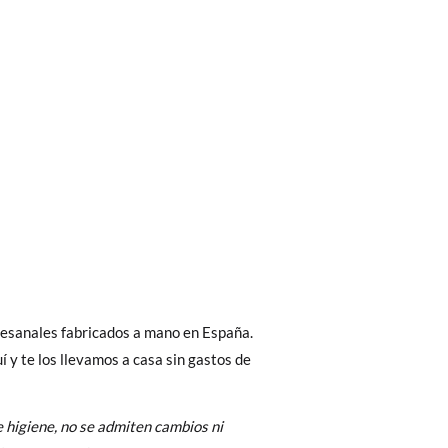
bién son GRATIS y puedes realizarlos
asa!
fieras acelerar el envío, puedes por muy
tesanales fabricados a mano en España.
 y te los llevamos a casa sin gastos de
 higiene, no se admiten cambios ni
 El precio final será el de los zapatos que