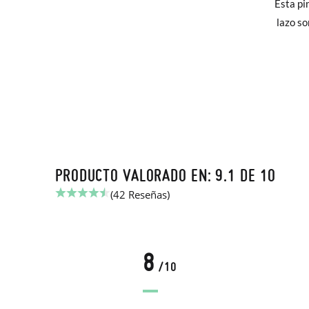
Esta pi
elijas, 
lazo so
para en
talla y
En caso
Puedes 
recoja 
PRODUCTO VALORADO EN: 9.1 DE 10
(42 Reseñas)
8
/10