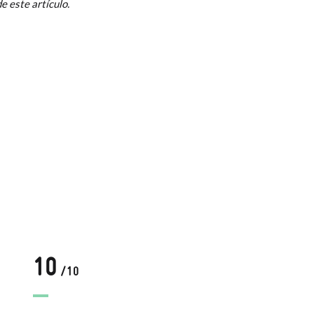
e este artículo.
Cambios & Devoluciones
de nuestra web
e encargará de todo: te mandaremos otra
 ¡no tienes que preocuparte por nada!
gamos de enviarte un mensajero para que te
10
1
/10