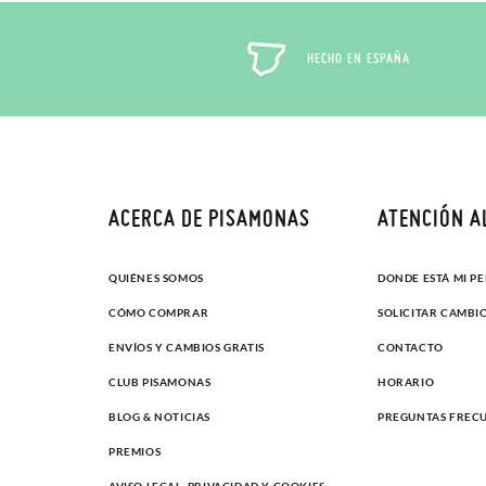
HECHO EN ESPAÑA
ACERCA DE PISAMONAS
ATENCIÓN A
QUIÉNES SOMOS
DONDE ESTÁ MI P
CÓMO COMPRAR
SOLICITAR CAMBI
ENVÍOS Y CAMBIOS GRATIS
CONTACTO
CLUB PISAMONAS
HORARIO
BLOG & NOTICIAS
PREGUNTAS FREC
PREMIOS
AVISO LEGAL, PRIVACIDAD Y COOKIES