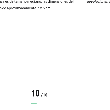
nza es de tamaño mediano, las dimensiones del
devoluciones d
y si cuando te lleguen no te valen, sólo tienes que entrar en la sección
n de aproximadamente 7 x 5 cm.
viarnos la petición de cambio. Nuestro equipo Atención al Cliente s
 te recogeremos la primera, sin gastos, en unos pocos días!
 de que no quieras Cambio sino Devolución, también serán gratuitas,
solicitarlas desde el mismo enlace del párrafo anterior y nos encar
el paquete.
10
/10