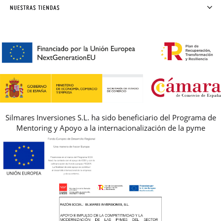
SOLICITAR CAMBIO O DEVOLUCIÓN
CLUB PISAMONAS
NUESTRAS TIENDAS
CONTACTO
BLOG & NOTICIAS
HORARIO
PREMIOS
PREGUNTAS FRECUENTES
AVISO LEGAL, PRIVACIDAD Y COOKIES
GUIA DE TALLAS
REBAJAS
Silmares Inversiones S.L. ha sido beneficiario del Programa de
Mentoring y Apoyo a la internacionalización de la pyme