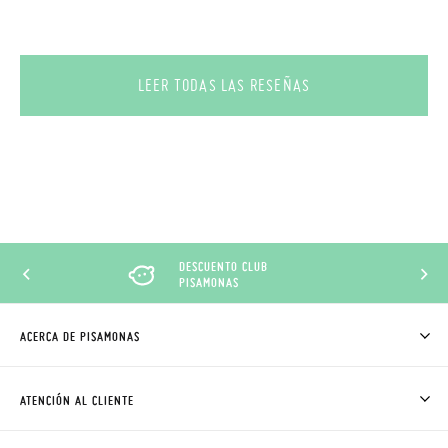
LEER TODAS LAS RESEÑAS
DESCUENTO CLUB
PISAMONAS
ACERCA DE PISAMONAS
QUIÉNES SOMOS
CÓMO COMPRAR
ATENCIÓN AL CLIENTE
DONDE ESTÁ MI PEDIDO
ENVÍOS Y CAMBIOS GRATIS