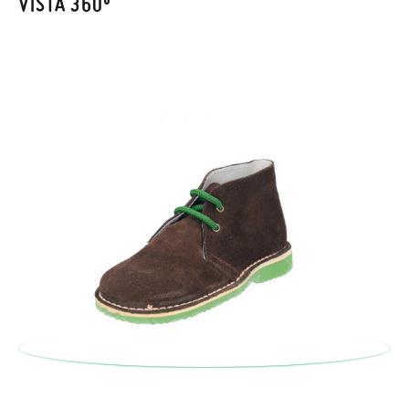
VISTA 360º
En caso de que no quieras Cambio sino Devolución, también
serán gratuitas, ¡no tienes que preocuparte por nada! Puedes
solicitarlas desde el mismo enlace del párrafo anterior y nos
encargamos de enviarte un mensajero para que te recoja el
paquete.