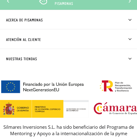
PISAMONAS
ACERCA DE PISAMONAS
QUIÉNES SOMOS
CÓMO COMPRAR
ATENCIÓN AL CLIENTE
DONDE ESTÁ MI PEDIDO
ENVÍOS Y CAMBIOS GRATIS
SOLICITAR CAMBIO O DEVOLUCIÓN
CLUB PISAMONAS
NUESTRAS TIENDAS
CONTACTO
BLOG & NOTICIAS
HORARIO
PREMIOS
PREGUNTAS FRECUENTES
AVISO LEGAL, PRIVACIDAD Y COOKIES
GUIA DE TALLAS
REBAJAS
Silmares Inversiones S.L. ha sido beneficiario del Programa de
Mentoring y Apoyo a la internacionalización de la pyme